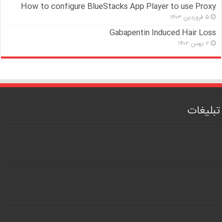
How to configure BlueStacks App Player to use Proxy
۵ فروردین ۱۴۰۳
Gabapentin Induced Hair Loss
۲ بهمن ۱۴۰۲
تبلیغات