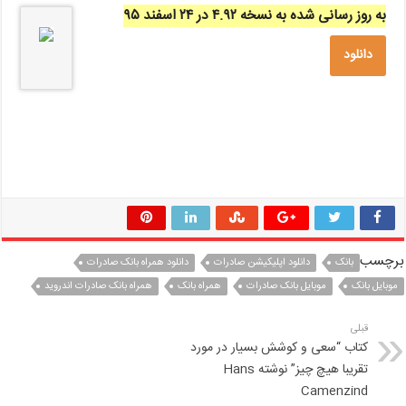
به روز رسانی شده به نسخه ۴.۹۲ در ۲۴ اسفند ۹۵
دانلود
برچسب
بانک
دانلود اپلیکیشن صادرات
دانلود همراه بانک صادرات
موبایل بانک
موبایل بانک صادرات
همراه بانک
همراه بانک صادرات اندروید
قبلی
کتاب “سعی و کوشش بسیار در مورد
تقریبا هیچ چیز” نوشته Hans
Camenzind