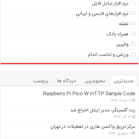
ﻧﺮﻡ ﺍﻓﺰﺍﺭ ﺗﺒﺎﺩﻝ ﻓﺎﻳﻞ
نرم افزارهای فارسی و ایرانی
نقشه
همراه بانک
والپیپر
ورزشی و تناسب اندام
جدیدترین
محبوبترین
دیدگاه ها
برچسب
Raspberry Pi Pico W HTTP Sample Code
۱۱ خرداد ۱۴۰۴
پت گلسینگر، مدیر اینتل اخراج شد
۱۲ آذر ۱۴۰۳
مرکز تزریق واکسن هاری در تعطیلات در تهران
۲ شهریور ۱۴۰۳