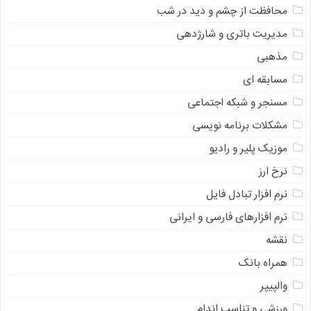
محافظت از چشم و دید در شب
مدیریت باتری و شارژدهی
مذهبی
مسابقه ای
مسنجر و شبکه اجتماعی
مشکلات برنامه نویسی
موزیک پلیر و رادیو
نرخ ارز
ﻧﺮﻡ ﺍﻓﺰﺍﺭ ﺗﺒﺎﺩﻝ ﻓﺎﻳﻞ
نرم افزارهای فارسی و ایرانی
نقشه
همراه بانک
والپیپر
ورزشی و تناسب اندام