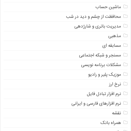
ماشین حساب
محافظت از چشم و دید در شب
مدیریت باتری و شارژدهی
مذهبی
مسابقه ای
مسنجر و شبکه اجتماعی
مشکلات برنامه نویسی
موزیک پلیر و رادیو
نرخ ارز
ﻧﺮﻡ ﺍﻓﺰﺍﺭ ﺗﺒﺎﺩﻝ ﻓﺎﻳﻞ
نرم افزارهای فارسی و ایرانی
نقشه
همراه بانک