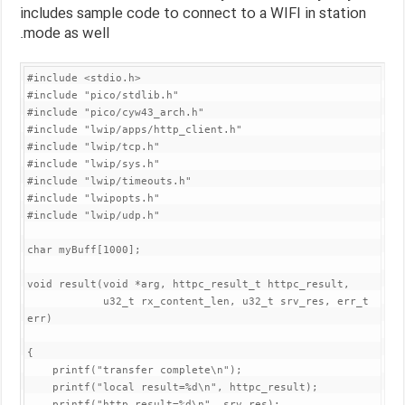
includes sample code to connect to a WIFI in station
mode as well.
#include <stdio.h>

#include "pico/stdlib.h"

#include "pico/cyw43_arch.h"

#include "lwip/apps/http_client.h"

#include "lwip/tcp.h"

#include "lwip/sys.h"

#include "lwip/timeouts.h"

#include "lwipopts.h"

#include "lwip/udp.h"

char myBuff[1000];

void result(void *arg, httpc_result_t httpc_result,

            u32_t rx_content_len, u32_t srv_res, err_t 
err)

{

    printf("transfer complete\n");

    printf("local result=%d\n", httpc_result);

    printf("http result=%d\n", srv_res);
