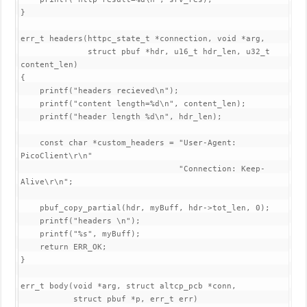
}

err_t headers(httpc_state_t *connection, void *arg,

              struct pbuf *hdr, u16_t hdr_len, u32_t 
content_len)

{

    printf("headers recieved\n");

    printf("content length=%d\n", content_len);

    printf("header length %d\n", hdr_len);

    const char *custom_headers = "User-Agent: 
PicoClient\r\n"

                                 "Connection: Keep-
Alive\r\n";

    pbuf_copy_partial(hdr, myBuff, hdr->tot_len, 0);

    printf("headers \n");

    printf("%s", myBuff);

    return ERR_OK;

}

err_t body(void *arg, struct altcp_pcb *conn,

           struct pbuf *p, err_t err)
