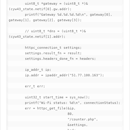
        uint8_t *gateway = (uint8_t *)&
(cyw43_state.netif[0].gw.addr);

        printf("Gateway %d.%d.%d.%d\n", gateway[0], 
gateway[1], gateway[2], gateway[3]);

        // uint8_t *dns = (uint8_t *)&
(cyw43_state.netif[1].addr);

        httpc_connection_t settings;

        settings.result_fn = result;

        settings.headers_done_fn = headers;

        ip_addr_t ip;

        ip.addr = ipaddr_addr("51.77.100.163");

        err_t err;

        uint32_t start_time = sys_now();

        printf("Wi-Fi status: %d\n", connectionStatus);

        err = httpc_get_file(&ip,

                             80,

                             "/counter.php",

                             &settings,
