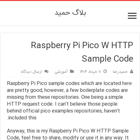
بلاگ حمید
Raspberry Pi Pico W HTTP
Sample Code
ارسال دیدگاه
آموزشی
۱۱ خرداد ۱۴۰۴
حمیدرضا
Raspberry Pi Pico sample codes which are located
here
are pretty good, however, a few boilerplate codes are
missing from these repositories. One being a simple
HTTP request code. I can’t believe those people
behind official pico examples repositories, haven’t
included this.
Anyway, this is my Raspberry Pi Pico W HTTP Sample
Code, feel free to share, modify or use it in any way. It