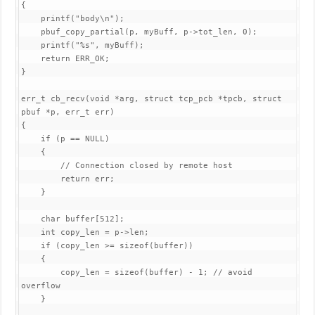
{

    printf("body\n");

    pbuf_copy_partial(p, myBuff, p->tot_len, 0);

    printf("%s", myBuff);

    return ERR_OK;

}

err_t cb_recv(void *arg, struct tcp_pcb *tpcb, struct 
pbuf *p, err_t err)

{

    if (p == NULL)

    {

        // Connection closed by remote host

        return err;

    }

    char buffer[512];

    int copy_len = p->len;

    if (copy_len >= sizeof(buffer))

    {

        copy_len = sizeof(buffer) - 1; // avoid 
overflow

    }
