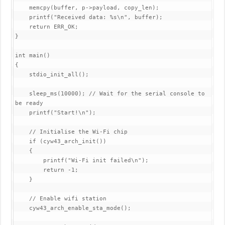
    memcpy(buffer, p->payload, copy_len);

    printf("Received data: %s\n", buffer);

    return ERR_OK;

}

int main()

{

    stdio_init_all();

    sleep_ms(10000); // Wait for the serial console to 
be ready

    printf("Start!\n");

    // Initialise the Wi-Fi chip

    if (cyw43_arch_init())

    {

        printf("Wi-Fi init failed\n");

        return -1;

    }

    // Enable wifi station

    cyw43_arch_enable_sta_mode();
