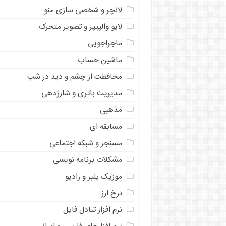
لانچر و شخصی سازی منو
لایو والپیپر و تصویر متحرک
ماجراجویی
ماشین حساب
محافظت از چشم و دید در شب
مدیریت باتری و شارژدهی
مذهبی
مسابقه ای
مسنجر و شبکه اجتماعی
مشکلات برنامه نویسی
موزیک پلیر و رادیو
نرخ ارز
ﻧﺮﻡ ﺍﻓﺰﺍﺭ ﺗﺒﺎﺩﻝ ﻓﺎﻳﻞ