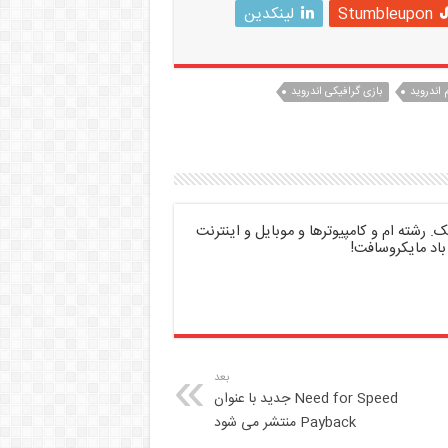
Stumbleupon
لینکدین
اندروید
بازی گرافیکی اندروید
 رشته ام و کامپیوترها و موبایل و اینترنت
باد مایکروسافت!
بعد
Need for Speed جدید با عنوان
Payback منتشر می شود