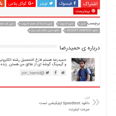
اشتراک
فیسبوک
تویتر
گوگل پلاس
پینترست
برچسب
بازی
بازی اندروید
بازی با دیتا کم حجم اندروید
بازی کم حجم 
دانلود DESERT HUNTER
دانلود بازی شکار شتر مرغ
درباره ی حمیدرضا
حمیدرضا هستم فارغ التحصیل رشته الکترونیک.
و گیمینگ گوشه ای از علائق من هستن. زنده 
@piri_hamid
قبلی
دانلود Speedtest:اپلیکیشن تست
سرعت اینترنت