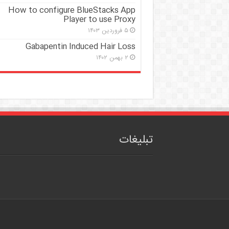
How to configure BlueStacks App
Player to use Proxy
۵ فروردین ۱۴۰۳
Gabapentin Induced Hair Loss
۲ بهمن ۱۴۰۲
تبلیغات