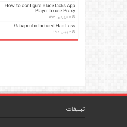
How to configure BlueStacks App
Player to use Proxy
۵ فروردین ۱۴۰۳
Gabapentin Induced Hair Loss
۲ بهمن ۱۴۰۲
تبلیغات