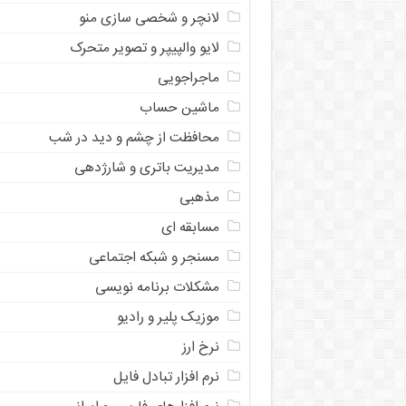
لانچر و شخصی سازی منو
لایو والپیپر و تصویر متحرک
ماجراجویی
ماشین حساب
محافظت از چشم و دید در شب
مدیریت باتری و شارژدهی
مذهبی
مسابقه ای
مسنجر و شبکه اجتماعی
مشکلات برنامه نویسی
موزیک پلیر و رادیو
نرخ ارز
ﻧﺮﻡ ﺍﻓﺰﺍﺭ ﺗﺒﺎﺩﻝ ﻓﺎﻳﻞ