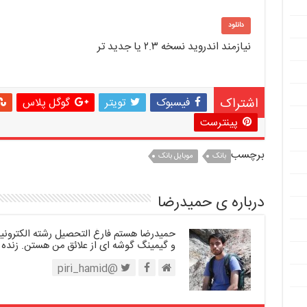
دانلود
نیازمند اندروید نسخه ۲.۳ یا جدید تر
اشتراک
فیسبوک
تویتر
گوگل پلاس
پینترست
برچسب
بانک
موبایل بانک
درباره ی حمیدرضا
حمیدرضا هستم فارغ التحصیل رشته الکترونیک.
و گیمینگ گوشه ای از علائق من هستن. زنده 
@piri_hamid