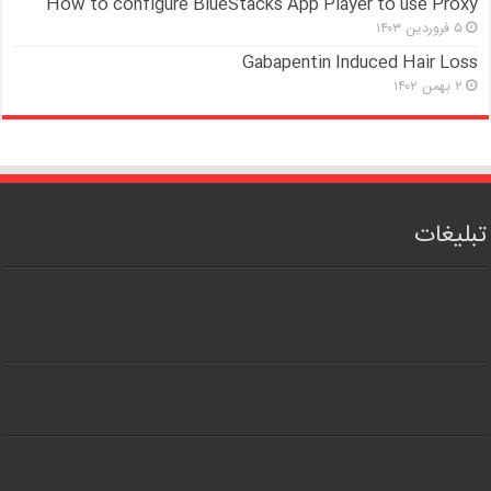
How to configure BlueStacks App Player to use Proxy
۵ فروردین ۱۴۰۳
Gabapentin Induced Hair Loss
۲ بهمن ۱۴۰۲
تبلیغات