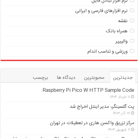
ﻧﺮﻡ ﺍﻓﺰﺍﺭ ﺗﺒﺎﺩﻝ ﻓﺎﻳﻞ
نرم افزارهای فارسی و ایرانی
نقشه
همراه بانک
والپیپر
ورزشی و تناسب اندام
جدیدترین
محبوبترین
دیدگاه ها
برچسب
Raspberry Pi Pico W HTTP Sample Code
۱۱ خرداد ۱۴۰۴
پت گلسینگر، مدیر اینتل اخراج شد
۱۲ آذر ۱۴۰۳
مرکز تزریق واکسن هاری در تعطیلات در تهران
۲ شهریور ۱۴۰۳