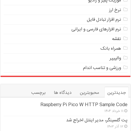
موزیک پلیر و رادیو
نرخ ارز
ﻧﺮﻡ ﺍﻓﺰﺍﺭ ﺗﺒﺎﺩﻝ ﻓﺎﻳﻞ
نرم افزارهای فارسی و ایرانی
نقشه
همراه بانک
والپیپر
ورزشی و تناسب اندام
جدیدترین
محبوبترین
دیدگاه ها
برچسب
Raspberry Pi Pico W HTTP Sample Code
۱۱ خرداد ۱۴۰۴
پت گلسینگر، مدیر اینتل اخراج شد
۱۲ آذر ۱۴۰۳