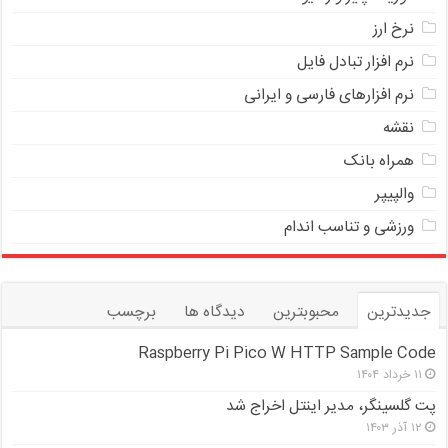
نرخ ارز
ﻧﺮﻡ ﺍﻓﺰﺍﺭ ﺗﺒﺎﺩﻝ ﻓﺎﻳﻞ
نرم افزارهای فارسی و ایرانی
نقشه
همراه بانک
والپیپر
ورزشی و تناسب اندام
جدیدترین
محبوبترین
دیدگاه ها
برچسب
Raspberry Pi Pico W HTTP Sample Code
۱۱ خرداد ۱۴۰۴
پت گلسینگر، مدیر اینتل اخراج شد
۱۲ آذر ۱۴۰۳