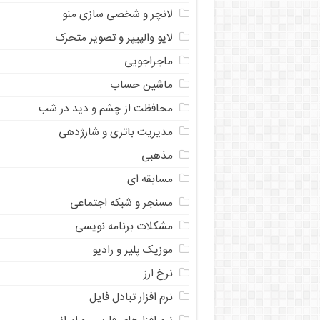
لانچر و شخصی سازی منو
لایو والپیپر و تصویر متحرک
ماجراجویی
ماشین حساب
محافظت از چشم و دید در شب
مدیریت باتری و شارژدهی
مذهبی
مسابقه ای
مسنجر و شبکه اجتماعی
مشکلات برنامه نویسی
موزیک پلیر و رادیو
نرخ ارز
ﻧﺮﻡ ﺍﻓﺰﺍﺭ ﺗﺒﺎﺩﻝ ﻓﺎﻳﻞ