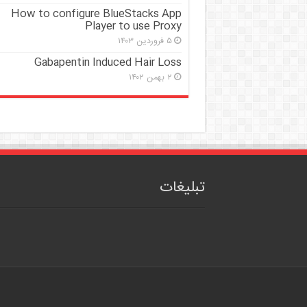
How to configure BlueStacks App
Player to use Proxy
۵ فروردین ۱۴۰۳
Gabapentin Induced Hair Loss
۲ بهمن ۱۴۰۲
تبلیغات