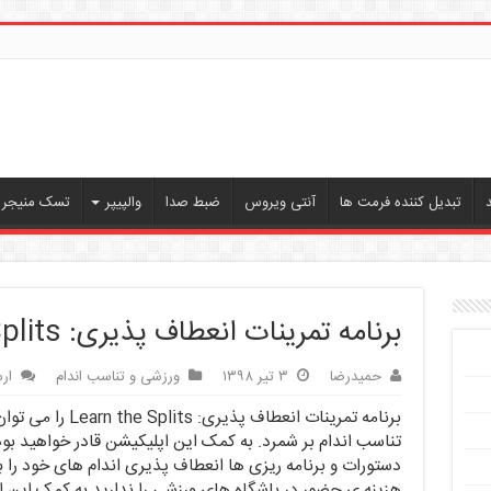
تبدیل کننده فرمت ها
آنتی ویروس
ضبط صدا
والپیپر
تسک منیجر ،
برنامه تمرینات انعطاف پذیری: Learn the Splits
حمیدرضا
۳ تیر ۱۳۹۸
ورزشی و تناسب اندام
ار
برنامه تمرینات انعط
تناسب اندام بر شمرد. به کمک این اپلیکیشن قادر خواهید بود 
دستورات و برنامه ریزی ها انعطاف پذیری اندام های خود را ب
هزینه ی حضور در باشگاه های ورزشی را ندارید به کمک این اپ