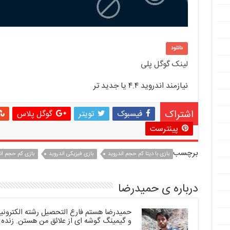
دانلود
لینک گوگل پلی
نیازمند اندروید ۴.۴ یا جدید تر
اشتراک
فیسبوک
تویتر
گوگل پلاس
پینترست
برچسب
بازی با دیتا کم حجم اندروید
بازی فیزیکی اندروید
بازی کم حجم ان
درباره ی حمیدرضا
حمیدرضا هستم فارغ التحصیل رشته الکترونیک.
و گیمینگ گوشه ای از علائق من هستن. زنده 