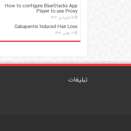
How to configure BlueStacks App
Player to use Proxy
۵ فروردین ۱۴۰۳
Gabapentin Induced Hair Loss
۲ بهمن ۱۴۰۲
تبلیغات