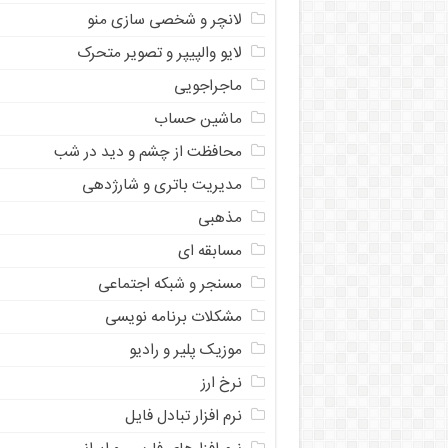
لانچر و شخصی سازی منو
لایو والپیپر و تصویر متحرک
ماجراجویی
ماشین حساب
محافظت از چشم و دید در شب
مدیریت باتری و شارژدهی
مذهبی
مسابقه ای
مسنجر و شبکه اجتماعی
مشکلات برنامه نویسی
موزیک پلیر و رادیو
نرخ ارز
ﻧﺮﻡ ﺍﻓﺰﺍﺭ ﺗﺒﺎﺩﻝ ﻓﺎﻳﻞ