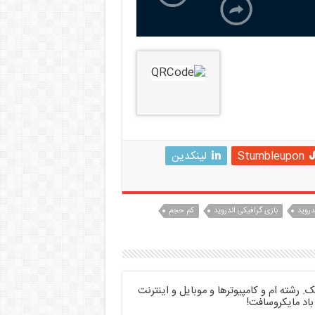
Stumbleupon
لینکدین
دروید
بازی گرافیکی اندروید
کم حجم
 رشته ام و کامپیوترها و موبایل و اینترنت
باد مایکروسافت!