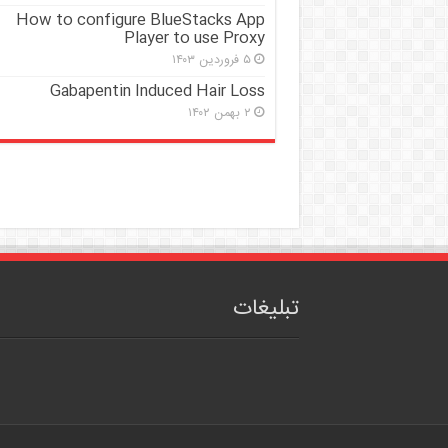
How to configure BlueStacks App
Player to use Proxy
۵ فروردین ۱۴۰۳
Gabapentin Induced Hair Loss
۲ بهمن ۱۴۰۲
تبلیغات