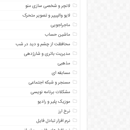
لانچر و شخصی سازی منو
لایو والپیپر و تصویر متحرک
ماجراجویی
ماشین حساب
محافظت از چشم و دید در شب
مدیریت باتری و شارژدهی
مذهبی
مسابقه ای
مسنجر و شبکه اجتماعی
مشکلات برنامه نویسی
موزیک پلیر و رادیو
نرخ ارز
ﻧﺮﻡ ﺍﻓﺰﺍﺭ ﺗﺒﺎﺩﻝ ﻓﺎﻳﻞ