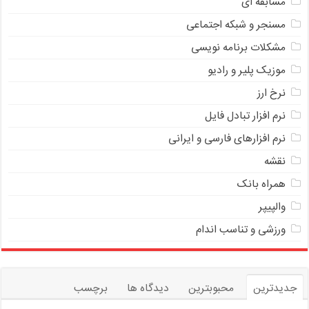
مسابقه ای
مسنجر و شبکه اجتماعی
مشکلات برنامه نویسی
موزیک پلیر و رادیو
نرخ ارز
ﻧﺮﻡ ﺍﻓﺰﺍﺭ ﺗﺒﺎﺩﻝ ﻓﺎﻳﻞ
نرم افزارهای فارسی و ایرانی
نقشه
همراه بانک
والپیپر
ورزشی و تناسب اندام
جدیدترین
محبوبترین
دیدگاه ها
برچسب