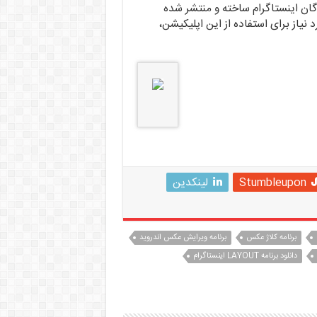
گان اینستاگرام ساخته و منتشر شده
یاز برای استفاده از این اپلیکیشن،
Stumbleupon
لینکدین
برنامه کلاژ عکس
برنامه ویرایش عکس اندروید
دانلود برنامه LAYOUT اینستاگرام