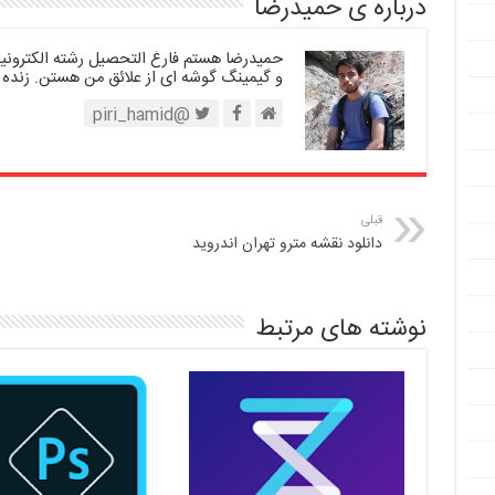
درباره ی حمیدرضا
حمیدرضا هستم فارغ التحصیل رشته الکترونیک.
و گیمینگ گوشه ای از علائق من هستن. زنده 
@piri_hamid
قبلی
دانلود نقشه مترو تهران اندروید
نوشته های مرتبط