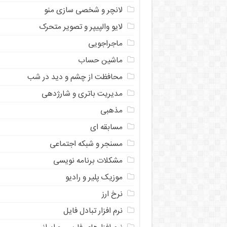
لانچر و شخصی سازی منو
لایو والپیپر و تصویر متحرک
ماجراجویی
ماشین حساب
محافظت از چشم و دید در شب
مدیریت باتری و شارژدهی
مذهبی
مسابقه ای
مسنجر و شبکه اجتماعی
مشکلات برنامه نویسی
موزیک پلیر و رادیو
نرخ ارز
ﻧﺮﻡ ﺍﻓﺰﺍﺭ ﺗﺒﺎﺩﻝ ﻓﺎﻳﻞ