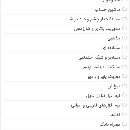
ماجراجویی
ماشین حساب
محافظت از چشم و دید در شب
مدیریت باتری و شارژدهی
مذهبی
مسابقه ای
مسنجر و شبکه اجتماعی
مشکلات برنامه نویسی
موزیک پلیر و رادیو
نرخ ارز
ﻧﺮﻡ ﺍﻓﺰﺍﺭ ﺗﺒﺎﺩﻝ ﻓﺎﻳﻞ
نرم افزارهای فارسی و ایرانی
نقشه
همراه بانک