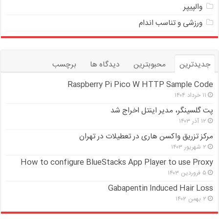
والپیپر
ورزشی و تناسب اندام
جدیدترین
محبوبترین
دیدگاه ها
برچسب
Raspberry Pi Pico W HTTP Sample Code
۱۱ خرداد ۱۴۰۴
پت گلسینگر، مدیر اینتل اخراج شد
۱۲ آذر ۱۴۰۳
مرکز تزریق واکسن هاری در تعطیلات در تهران
۲ شهریور ۱۴۰۳
How to configure BlueStacks App Player to use Proxy
۵ فروردین ۱۴۰۳
Gabapentin Induced Hair Loss
۲ بهمن ۱۴۰۲