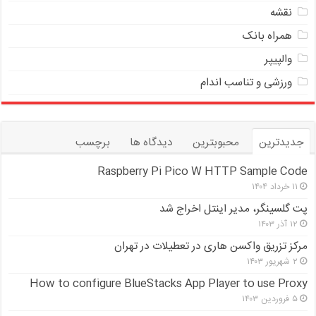
نقشه
همراه بانک
والپیپر
ورزشی و تناسب اندام
جدیدترین
محبوبترین
دیدگاه ها
برچسب
Raspberry Pi Pico W HTTP Sample Code
۱۱ خرداد ۱۴۰۴
پت گلسینگر، مدیر اینتل اخراج شد
۱۲ آذر ۱۴۰۳
مرکز تزریق واکسن هاری در تعطیلات در تهران
۲ شهریور ۱۴۰۳
How to configure BlueStacks App Player to use Proxy
۵ فروردین ۱۴۰۳