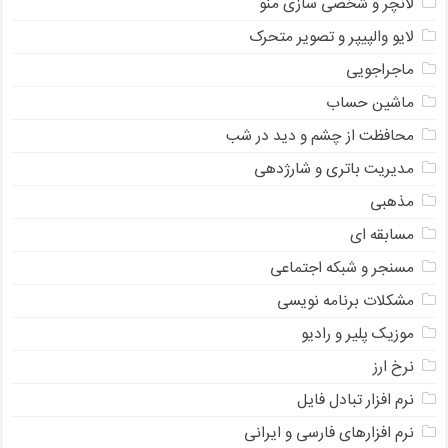
لانچر و شخصی سازی منو
لایو والپیپر و تصویر متحرک
ماجراجویی
ماشین حساب
محافظت از چشم و دید در شب
مدیریت باتری و شارژدهی
مذهبی
مسابقه ای
مسنجر و شبکه اجتماعی
مشکلات برنامه نویسی
موزیک پلیر و رادیو
نرخ ارز
ﻧﺮﻡ ﺍﻓﺰﺍﺭ ﺗﺒﺎﺩﻝ ﻓﺎﻳﻞ
نرم افزارهای فارسی و ایرانی