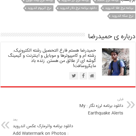
برنامه نرخ XMR
برنامه نرخ ارز اندروید
برنامه نرخ بیت کوین
برنامه نرخ طلا اندروید
دانلود برنامه نرخ دلار اندروید
نرخ اتریوم اندروید
نرخ سکه اندروید
درباره ی حمیدرضا
حمیدرضا هستم فارغ التحصیل رشته الکترونیک.
رشته ام و کامپیوترها و موبایل و اینترنت و گیمینگ
گوشه ای از علائق من هستن. زنده باد
مایکروسافت!
قبلی
دانلود برنامه لرزه نگار : My
Earthquake Alerts
بعد
دانلود برنامه واترمارک عکس اندروید
: Add Watermark on Photos