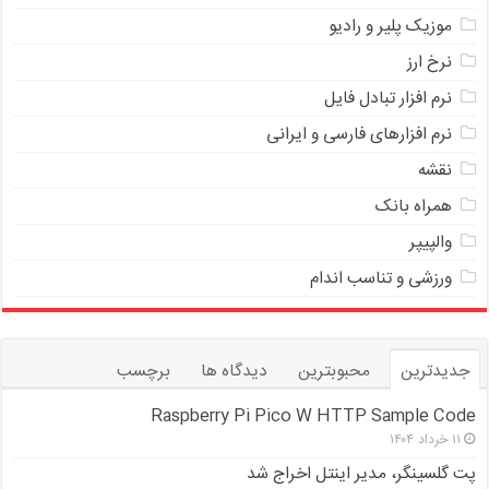
موزیک پلیر و رادیو
نرخ ارز
ﻧﺮﻡ ﺍﻓﺰﺍﺭ ﺗﺒﺎﺩﻝ ﻓﺎﻳﻞ
نرم افزارهای فارسی و ایرانی
نقشه
همراه بانک
والپیپر
ورزشی و تناسب اندام
جدیدترین
محبوبترین
دیدگاه ها
برچسب
Raspberry Pi Pico W HTTP Sample Code
۱۱ خرداد ۱۴۰۴
پت گلسینگر، مدیر اینتل اخراج شد