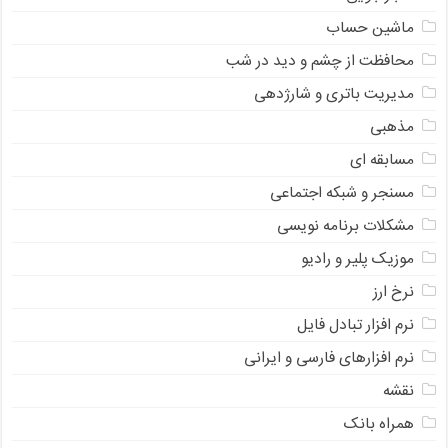
ماشین حساب
محافظت از چشم و دید در شب
مدیریت باتری و شارژدهی
مذهبی
مسابقه ای
مسنجر و شبکه اجتماعی
مشکلات برنامه نویسی
موزیک پلیر و رادیو
نرخ ارز
ﻧﺮﻡ ﺍﻓﺰﺍﺭ ﺗﺒﺎﺩﻝ ﻓﺎﻳﻞ
نرم افزارهای فارسی و ایرانی
نقشه
همراه بانک