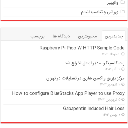
والپیپر
ورزشی و تناسب اندام
جدیدترین
محبوبترین
دیدگاه ها
برچسب
Raspberry Pi Pico W HTTP Sample Code
۱۱ خرداد ۱۴۰۴
پت گلسینگر، مدیر اینتل اخراج شد
۱۲ آذر ۱۴۰۳
مرکز تزریق واکسن هاری در تعطیلات در تهران
۲ شهریور ۱۴۰۳
How to configure BlueStacks App Player to use Proxy
۵ فروردین ۱۴۰۳
Gabapentin Induced Hair Loss
۲ بهمن ۱۴۰۲