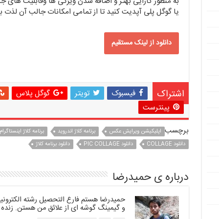
به منظور کارایی بهتر و اضافه شدن ویژگی ها وقابلیت های جد
یا گوگل پلی آپدیت کنید تا از تمامی امکانات جالب آن لذت بب
دانلود از لينک مستقيم
اشتراک
فیسبوک
تویتر
گوگل پلاس
پینترست
برچسب
اپلیکیشن ویرایش عکس
برنامه کلاژ اندروید
برنامه کلاژ اینستاگرام
دانلود COLLAGE
دانلود PIC COLLAGE
دانلود برنامه کلاژ
درباره ی حمیدرضا
حمیدرضا هستم فارغ التحصیل رشته الکترونیک.
و گیمینگ گوشه ای از علائق من هستن. زنده 