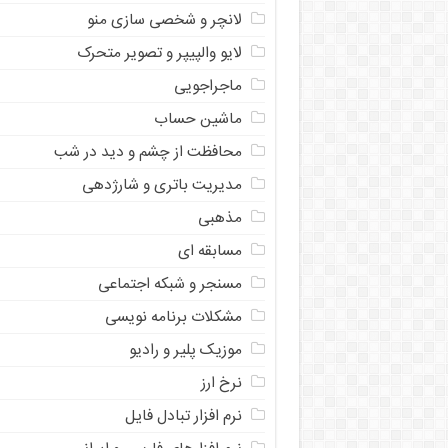
لانچر و شخصی سازی منو
لایو والپیپر و تصویر متحرک
ماجراجویی
ماشین حساب
محافظت از چشم و دید در شب
مدیریت باتری و شارژدهی
مذهبی
مسابقه ای
مسنجر و شبکه اجتماعی
مشکلات برنامه نویسی
موزیک پلیر و رادیو
نرخ ارز
ﻧﺮﻡ ﺍﻓﺰﺍﺭ ﺗﺒﺎﺩﻝ ﻓﺎﻳﻞ