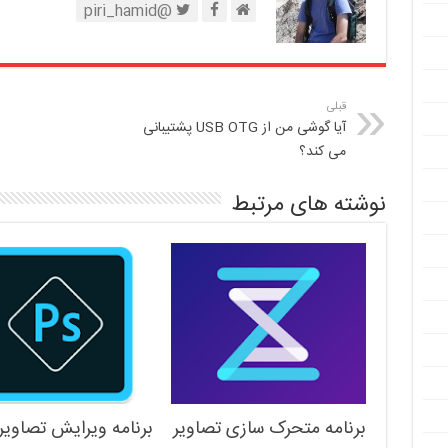
@piri_hamid
قبلی
آیا گوشی من از USB OTG پشتیبانی
می کند؟
نوشته های مرتبط
برنامه متحرک سازی تصاویر
برنامه ویرایش تصاویر