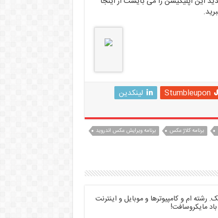
ید این اپلیکیشن را می بایست از اینجا
رید.
Stumbleupon
لینکدین
برنامه کلاژ عکس
برنامه ویرایش عکس اندروید
 رشته ام و کامپیوترها و موبایل و اینترنت
باد مایکروسافت!