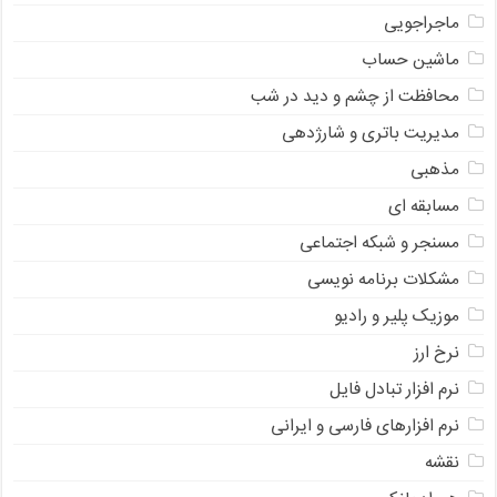
ماجراجویی
ماشین حساب
محافظت از چشم و دید در شب
مدیریت باتری و شارژدهی
مذهبی
مسابقه ای
مسنجر و شبکه اجتماعی
مشکلات برنامه نویسی
موزیک پلیر و رادیو
نرخ ارز
ﻧﺮﻡ ﺍﻓﺰﺍﺭ ﺗﺒﺎﺩﻝ ﻓﺎﻳﻞ
نرم افزارهای فارسی و ایرانی
نقشه