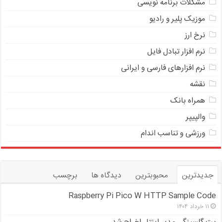
مشکلات برنامه نویسی
موزیک پلیر و رادیو
نرخ ارز
ﻧﺮﻡ ﺍﻓﺰﺍﺭ ﺗﺒﺎﺩﻝ ﻓﺎﻳﻞ
نرم افزارهای فارسی و ایرانی
نقشه
همراه بانک
والپیپر
ورزشی و تناسب اندام
جدیدترین
محبوبترین
دیدگاه ها
برچسب
Raspberry Pi Pico W HTTP Sample Code
۱۱ خرداد ۱۴۰۴