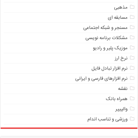
مذهبی
مسابقه ای
مسنجر و شبکه اجتماعی
مشکلات برنامه نویسی
موزیک پلیر و رادیو
نرخ ارز
ﻧﺮﻡ ﺍﻓﺰﺍﺭ ﺗﺒﺎﺩﻝ ﻓﺎﻳﻞ
نرم افزارهای فارسی و ایرانی
نقشه
همراه بانک
والپیپر
ورزشی و تناسب اندام