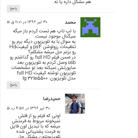
هم مشکل داره یا نه.
پاسخ
محمد
۳۰ تیر ۱۳۹۶ در ۱۱:۰۱ ق.ظ
با لپ تاپ هم تست کردم باز میگه
سیگنال موجود نیست.
یه سوال:با یه تلویزیون دیگه برم رو
تنظیمات رزولوشن ps4 و کیفیتHd
رو بزنم حل میشه مشکلم؟
در ضمن فیلم full HD رو گذاشتم رو
usb وصل کردم به تلویزیون بعد
ساپورتش نمیکنه بعد تو مشخصات
تلویزیون نوشته کیفیت full HD
مدل تلویزیون: lg 32le5500
پاسخ
حمیدرضا
۳۰ تیر ۱۳۹۶ در ۴:۵۷ ب.ظ
اونی که فیلم رو از فلش
نمیخونه مربوط به فرمتش
میشه که با تبدیل اون فایل
به فرمت پشتیبانی شده
تلویزیونتون مشکل حل