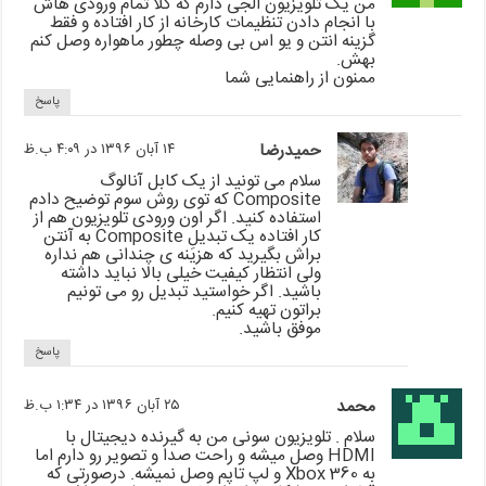
من یک تلویزیون الجی دارم که کلا تمام ورودی هاش
با انجام دادن تنظیمات کارخانه از کار افتاده و فقط
گزینه انتن و یو اس بی وصله چطور ماهواره وصل کنم
بهش.
ممنون از راهنمایی شما
پاسخ
حمیدرضا
۱۴ آبان ۱۳۹۶ در ۴:۰۹ ب.ظ
سلام می تونید از یک کابل آنالوگ
Composite که توی روش سوم توضیح دادم
استفاده کنید. اگر اون ورودی تلویزیون هم از
کار افتاده یک تبدیلِ Composite به آنتن
براش بگیرید که هزینه ی چندانی هم نداره
ولی انتظار کیفیت خیلی بالا نباید داشته
باشید. اگر خواستید تبدیل رو می تونیم
براتون تهیه کنیم.
موفق باشید.
پاسخ
محمد
۲۵ آبان ۱۳۹۶ در ۱:۳۴ ب.ظ
سلام . تلویزیون سونی من به گیرنده دیجیتال با
HDMI وصل میشه و راحت صدا و تصویر رو دارم اما
به Xbox 360 و لپ تاپم وصل نمیشه. درصورتی که