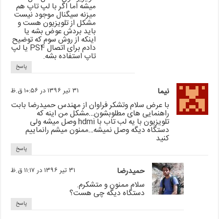
میشه اما اگر با لپ تاپ هم
میزنه سیگنال موجود نیست
مشکل از تلویزیون هست و
باید بردش عوض بشه یا
اینکه از روش سوم که توضیح
دادم برای اتصال PS4 یا لپ
تاپ استفاده بشه.
پاسخ
نیما
۳۱ تیر ۱۳۹۶ در ۱۰:۵۶ ق.ظ
با عرض سلام وتشکر فراوان از مهندس حمیدرضا بابت
راهنمایی های مطلوبشون…مشکل من اینه که
تلویزیون با یه لب تاب با hdmi وصل میشه ولی
دستگاه دیگه وصل نمیشه…ممنون میشم رانماییم
کنید
پاسخ
حمیدرضا
۳۱ تیر ۱۳۹۶ در ۱۱:۱۷ ق.ظ
سلام ممنون و متشکرم.
دستگاه دیگه چی هست؟
پاسخ