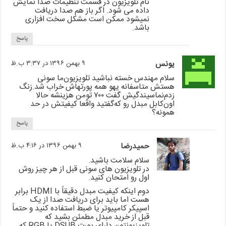
نام تلویزیون در قسمت تنظیمات صدا نمایش
داده می شود. اگر باز هم صدا دریافت
نمیشود ممکن است مشکل سخت افزاری
باشد.
پاسخ
یونس
۹ بهمن ۱۳۹۶ در ۳:۳۷ ب.ظ
سلام مهندس خسته نباشید تلویزیون‌ما سونی
هستش متاسفانه یهو همه پورتهاش خراب شد.زنگ
زدم‌نماسیندگیش گفت ۷۰۰ تومن هزینشه حالا
اون‌کابل مبدل رو که‌گفتید واقعا کیفیتش در حد
همونه؟
پاسخ
حمیدرضا
۹ بهمن ۱۳۹۶ در ۴:۱۶ ب.ظ
سلام سلامت باشید.
در تلویزیون های سونی قبل از هر چیز روش
اول رو امتحان کنید.
دوم اینکه کیفیت مبدل دقیقاً با HDMI برابر
هست اما باید برای دریافت صدا از یک
اسپیکر کامپیوتر یا ضبط استفاده کنید و حتماً
قبل از خرید مبدل مطمئن بشید که
تلویزیونتون دارای پورت DSUB یا RGB که