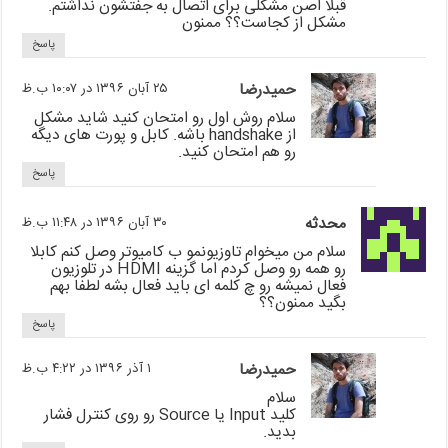
قبلا اصن مشکلی برای اتصال به جفتشون نداشتم.
مشکل از کجاست؟؟ ممنون
پاسخ
حمیدرضا
۲۵ آبان ۱۳۹۶ در ۱۰:۰۷ ب.ظ
سلام روش اول رو امتحان کنید شاید مشکل
از handshake باشه. کابل و پورت های دیگه
رو هم امتحان کنید.
پاسخ
محدثه
۳۰ آبان ۱۳۹۶ در ۱۱:۴۸ ب.ظ
سلام من میخوام تاوزیونمو ب کامیوتر وصل کنم کابلا
رو همه رو وصل کردم اما گزینه HDMI در تلوزیون
فعال نمیشه رو چ کلمه ای باید فعال بشه لطفا بهم
بگید ممنون؟؟
پاسخ
حمیدرضا
۱ آذر ۱۳۹۶ در ۴:۲۲ ب.ظ
سلام
کلید Input یا Source رو روی کنترل فشار
بدید.