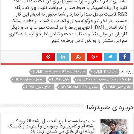
شاخه ی سه رنگ قرمز – زرد – سفید) برای دریافت صدا استفاده
کنید و از یک اسپیکر یا ضبط صدا را دریافت کنید، چرا که درگاه
RGB قابلیت تبادل صدا را ندارد و شما مجبور به انجام این کار
هستید. در آخر نیز هرگونه سوال و تجربیات شما در رابطه با مشکل
از کار افتادن HDMI تلویزیون ها را در قسمت نظرات با ما و دیگر
کاربران در میان بگذارید، تا با بحث و تبادل نظر بتوانیم با همکاری
هم این مشکل را به طور کامل برطرف کنیم.
برچسب
حل مشکل HDMI
حل مشکل سیگنال موجود نیست HDMI
حل مشکل سیگنال موجود نیست تلویزیون
خرابی HDMI
راه حل سوختن HDMI
قطعی دائمی HDMI
مشکل NO SIGNAL HDMI
مشکل خرابی HDMI
درباره ی حمیدرضا
حمیدرضا هستم فارغ التحصیل رشته الکترونیک.
رشته ام و کامپیوترها و موبایل و اینترنت و گیمینگ
گوشه ای از علائق من هستن. زنده باد