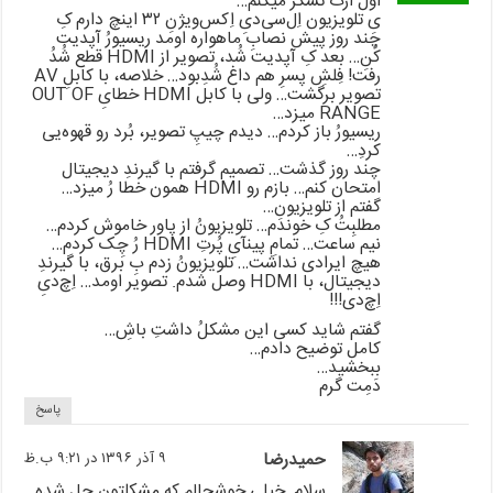
اول ازت تشکر میکنم…
یِ تلویزیون اِل‌سی‌دیِ اِکس‌ویژنِ ۳۲ اینچ دارم کِ
چند روز پیش نصابِ ماهواره اومد ریسیورُ آپدیت
کُنِ… بعد کِ آپدیت شُد، تصویر از HDMI قطع شُدُ
رفت! فِلشِ پسرِ هم داغ شُدِبود… خلاصه، با کابلِ AV
تصویر برگشت… ولی با کابل HDMI خطایِ OUT OF
RANGE میزد…
ریسیورُ باز کردم… دیدم چیپِ تصویر، بُرد رو قهوه‌یی
کردِ…
چند روز گذشت… تصمیم گرفتم با گیرندِ دیجیتال
امتحان کنم… بازم رو HDMI همون خطا رُ میزد…
گفتم از تلویزیونِ…
مطلبِتُ کِ خوندم… تلویزیونُ از پاور خاموش کردم…
نیم ساعت… تمامِ پینآیِ پُرتِ HDMI رُ چِک کردم…
هیچ ایرادی نداشت… تلویزیونُ زدم بِ برق، با گیرندِ
دیجیتال، با HDMI وصل شدم. تصویر اومد… اِچ‌دیِ
اِچ‌دی!!!
گفتم شاید کسی این مشکلُ داشتِ باشِ…
کامل توضیح دادم…
ببخشید…
دَمِت گرم
پاسخ
حمیدرضا
۹ آذر ۱۳۹۶ در ۹:۲۱ ب.ظ
سلام. خیلی خوشحالم که مشکلتون حل شده