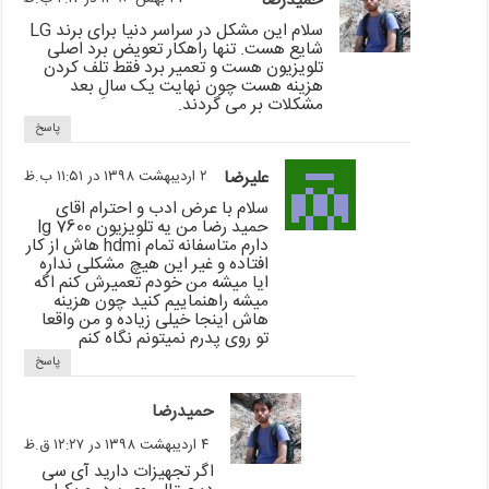
حمیدرضا
سلام این مشکل در سراسر دنیا برای برند LG
شایع هست. تنها راهکار تعویض برد اصلی
تلویزیون هست و تعمیر برد فقط تلف کردن
هزینه هست چون نهایت یک سالِ بعد
مشکلات بر می گردند.
پاسخ
علیرضا
۲ اردیبهشت ۱۳۹۸ در ۱۱:۵۱ ب.ظ
سلام با عرض ادب و احترام اقای
حمید رضا من یه تلویزیون lg 7600
دارم متاسفانه تمام hdmi هاش از کار
افتاده و غیر این هیچ مشکلی نداره
ایا میشه من خودم تعمیرش کنم اگه
میشه راهنماییم کنید چون هزینه
هاش اینجا خیلی زیاده و من واقعا
تو روی پدرم نمیتونم نگاه کنم
پاسخ
حمیدرضا
۴ اردیبهشت ۱۳۹۸ در ۱۲:۲۷ ق.ظ
اگر تجهیزات دارید آی سی