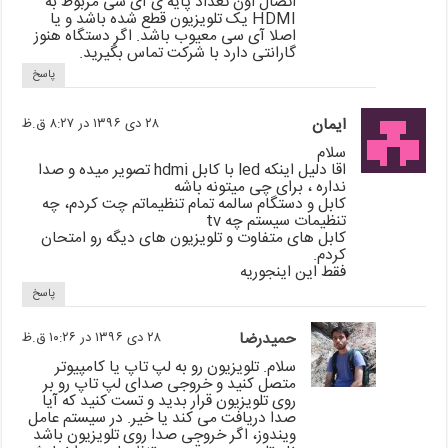
اتصال اون تعداد پایه ی آی سی مربوط به
HDMI یک تلویزیون قطع شده باشد و یا
اصلا آی سی معیوب باشد. اگر دستگاه هنوز
گارانتی دارد با شرکت تماس بگیرید.
پاسخ
ایمان
۲۸ دی ۱۳۹۶ در ۸:۲۷ ق.ظ
سلام
اقا دلیل اینکه led با کابل hdmi تصویر میده و صدا
نداره ، برای چی میتونه باشه
کابل و دستگام سالمه تمام تنظیماتم چت کردم، چه
تنظیمات سیستم چه tv
کابل های متفاوت و تلویزیون های دیگه رو امتحان
کردم.
فقط این اینجوریه
پاسخ
حمیدرضا
۲۸ دی ۱۳۹۶ در ۱۰:۲۶ ق.ظ
سلام. تلویزیون رو به لپ تاپ یا کامپیوتر
متصل کنید و خروجی صدای لپ تاپ رو بر
روی تلویزیون قرار بدید و تست کنید که آیا
صدا دریافت می کند یا خیر. در سیستم عامل
ویندوز، اگر خروجی صدا روی تلویزیون باشد