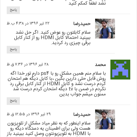
نشد لطفا کمکم کنید
پاسخ
حمیدرضا
۲۲ تیر ۱۳۹۶ در ۴:۳۸ ب.ظ
سلام کابلتون رو عوض کنید. اگر حل نشد
ببینید احتمالا کابل HDMI رو از کنار کابل
برقی چیزی رد کردید.
پاسخ
محمد
۲۸ تیر ۱۳۹۶ در ۷:۳۶ ق.ظ
با سلام منم همین مشکل رو با ps4 دارم تور خدا اگه
روش قابل حلی دارین بگین ،با کابل دیگه هم امتحان
کردم درست نشد و کابل HDMI از کنار کابل برقی رد
نکردم در ضمن با tv دیگه امتحان کردم درست شد
ممنون میشم جواب بدین
پاسخ
حمیدرضا
۲۹ تیر ۱۳۹۶ در ۱۲:۵۵ ق.ظ
سلام اینطور که به نظر میاد مشکل از تلویزیون
هست ولی برای اطمینان یه دستگاه دیگه رو
با HDMI به تلویزیونتون وصل کنید ببینید باز