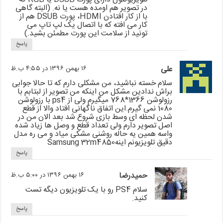
در تصویر هم اومده هست یا نه. (البته گاهی
با از کار افتادن HDMI، پورت DSUB هم از
کار می افته که با اتصال یک لپ تاپ می
تونید از سلامت این پورت مطمئن بشید.)
پاسخ
علی
۱۶ بهمن ۱۳۹۶ در ۴:۵۵ ب.ظ
سلام خسته نباشید، من مشکلی دارم که تا حالا جوابی
براش ندادین مشکل من اینکه من تصویر از لبتابم با
رزولوشن 1366*768 میگیرم ولی از ps4 با رزولوشن
1080 نمی گیرم.این اتفاق ناگهانی افتاد والا از قطع
شدن لحظه ای وسط بازی شروع شد بعد الان من در
اصل تصویر دارم ولی تعداد قطع و وصل ها زیاد شده
واسه همین یه حاله روشنی مشکی میاد و می ره مدل
دقیق تلویزیونم اینهSamsung 32m4850
پاسخ
حمیدرضا
۱۶ بهمن ۱۳۹۶ در ۵:۰۰ ب.ظ
سلام PS4 رو با یک تلویزیون دیگه تست
کنید.
پاسخ