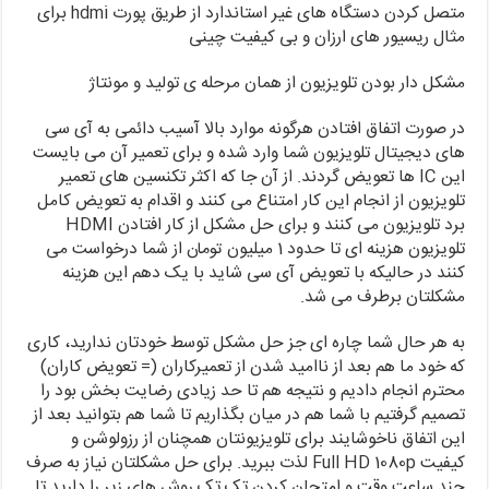
متصل کردن دستگاه های غیر استاندارد از طریق پورت hdmi برای
مثال ریسیور های ارزان و بی کیفیت چینی
مشکل دار بودن تلویزیون از همان مرحله ی تولید و مونتاژ
در صورت اتفاق افتادن هرگونه موارد بالا آسیب دائمی به آی سی
های دیجیتال تلویزیون شما وارد شده و برای تعمیر آن می بایست
این IC ها تعویض گردند. از آن جا که اکثر تکنسین های تعمیر
تلویزیون از انجام این کار امتناع می کنند و اقدام به تعویض کامل
برد تلویزیون می کنند و برای حل مشکل از کار افتادن HDMI
تلویزیون هزینه ای تا حدود 1 میلیون تومان از شما درخواست می
کنند در حالیکه با تعویض آی سی شاید با یک دهم این هزینه
مشکلتان برطرف می شد.
به هر حال شما چاره ای جز حل مشکل توسط خودتان ندارید، کاری
که خود ما هم بعد از ناامید شدن از تعمیرکاران (= تعویض کاران)
محترم انجام دادیم و نتیجه هم تا حد زیادی رضایت بخش بود را
تصمیم گرفتیم با شما هم در میان بگذاریم تا شما هم بتوانید بعد از
این اتفاق ناخوشایند برای تلویزیونتان همچنان از رزولوشن و
کیفیت Full HD 1080p لذت ببرید. برای حل مشکلتان نیاز به صرف
چند ساعت وقت و امتحان کردن تک تک روش های زیر را دارید تا