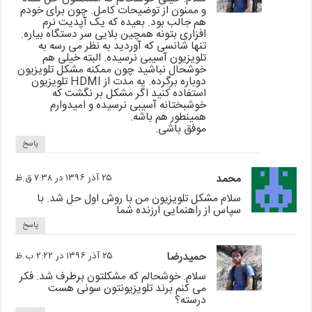
و ممنون از توضیحات کامل. چون برای خودم
هم جالب بود. بعیده که یک آپدیت نرم
افزاری بتونه همچین بلایی سر دستگاه بیاره.
تنها شانسی که آوردید به نظر می رسه به
تلویزیون آسیبی نرسیده. البته خیلی هم
خوشحال نباشید چون ممکنه مشکل تلویزیون
دوباره برگرده. یه مدت از HDMI تلویزیون
استفاده کنید اگر مشکل بر نگشت که
خوشبختانه آسیبی نرسیده و امیدوارم
همینطور هم باشه.
موفق باشی.
پاسخ
محمد
۲۵ آذر ۱۳۹۶ در ۷:۳۸ ق.ظ
سلام مشکل تلویزیون من با روش اول حل شد. با
سپاس از راهنمایی ارزنده شما
پاسخ
حمیدرضا
۲۵ آذر ۱۳۹۶ در ۲:۲۲ ب.ظ
سلام. خوشحالم که مشکلتون برطرف شد. فکر
می کنم برند تلویزیونتون سونی هست
درسته؟