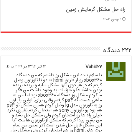
راه حل مشکل گرمایش زمین
۱ بهمن ۱۴۰۲
۲۲۲ دیدگاه
Vahid22
۱۲ تیر ۱۳۹۶ در ۲:۴۹ ب.ظ
با سلام بنده این مشکل رو داشتم که من دستگاه
xbox360 رو از طریق hdmi به دو تا تلوزیون وصل
کردم که در هر دوی آنها مشکل سایه و بریده بریده
بودن حاشه ها و جزئیات بد وجود داشت من فکر
میکردم مشکل وز دستگاه xbox360 بود اما من یه
ماهی هست که ps4 گرفتم وقتی برای. اولین بار اون
رو به تلوزیون مدل lg وصل کردم همین مشکل تو ps4
هم بود رو تلوزیون sony هم امتحان کردم تغیری نکرد
خیلی راه ها رو امتحان کردم ولی مشکل حل نشد و
من یقین پیدا کردم که مشکل از تلوزیون هاست آیا
این مشکل قابل حل شدن است؟در ضمن من تمام
پرت های hdmi رو هم امتحان کردم ولی مشکل حل