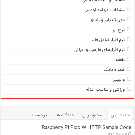
مسنجر و شبکه اجتماعی
مشکلات برنامه نویسی
موزیک پلیر و رادیو
نرخ ارز
ﻧﺮﻡ ﺍﻓﺰﺍﺭ ﺗﺒﺎﺩﻝ ﻓﺎﻳﻞ
نرم افزارهای فارسی و ایرانی
نقشه
همراه بانک
والپیپر
ورزشی و تناسب اندام
جدیدترین
محبوبترین
دیدگاه ها
برچسب
Raspberry Pi Pico W HTTP Sample Code
۱۱ خرداد ۱۴۰۴