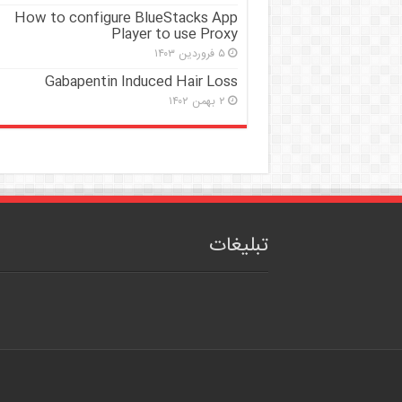
How to configure BlueStacks App
Player to use Proxy
۵ فروردین ۱۴۰۳
Gabapentin Induced Hair Loss
۲ بهمن ۱۴۰۲
تبلیغات