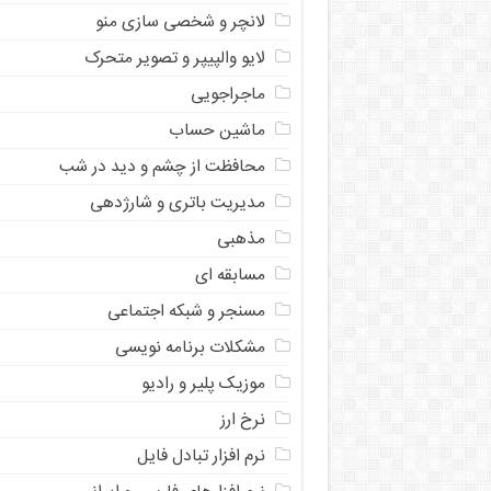
لانچر و شخصی سازی منو
لایو والپیپر و تصویر متحرک
ماجراجویی
ماشین حساب
محافظت از چشم و دید در شب
مدیریت باتری و شارژدهی
مذهبی
مسابقه ای
مسنجر و شبکه اجتماعی
مشکلات برنامه نویسی
موزیک پلیر و رادیو
نرخ ارز
ﻧﺮﻡ ﺍﻓﺰﺍﺭ ﺗﺒﺎﺩﻝ ﻓﺎﻳﻞ