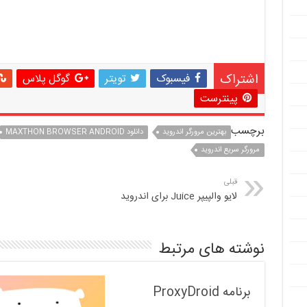
اشتراک
فیسبوک
تویتر
گوگل پلاس
پینترست
برچسب
بهترین مرورگر اندروید
دانلود MAXTHON BROWSER ANDROID
مرورگر سریع اندروید
قبلی
لایو والپیپر Juice برای اندروید
نوشته های مرتبط
برنامه ProxyDroid