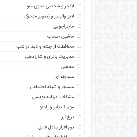
لانچر و شخصی سازی منو
لایو والپیپر و تصویر متحرک
ماجراجویی
ماشین حساب
محافظت از چشم و دید در شب
مدیریت باتری و شارژدهی
مذهبی
مسابقه ای
مسنجر و شبکه اجتماعی
مشکلات برنامه نویسی
موزیک پلیر و رادیو
نرخ ارز
ﻧﺮﻡ ﺍﻓﺰﺍﺭ ﺗﺒﺎﺩﻝ ﻓﺎﻳﻞ