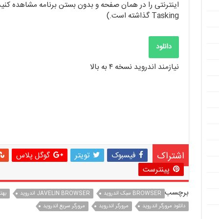
Tasking گذاشته است.)
دانلود
نیازمند اندروید نسخه ۴ به بالا
اشتراک
فیسبوک
تویتر
گوگل پلاس
پینترست
برچسب
BROWSER سبک اندروید
JAVELIN BROWSER اندروید
بهت
دانلود مرورگر اندروید
مرورگر اندروید
مرورگر سریع اندروید