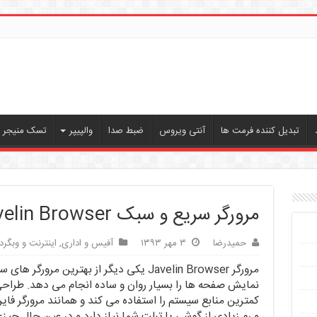
تبدیل کننده فرمت ها
آنتی ویروس
ضبط صدا
والپیپر
تسک منیجر ، 
مرورگر سریع و سبک Javelin Browser برای اندروید
حمیدرضا
۳ مهر ۱۳۹۳
آفیس و اداری
,
اینترنت و وبگر
مرورگر Javelin Browser یکی دیگر از بهترین م
نمایش صفحه ها را بسیار روان و ساده انجام می دهد. طراح
و رم زیادی از گوشی یا تبلت شما نیاز دارد و در عین حال چیز