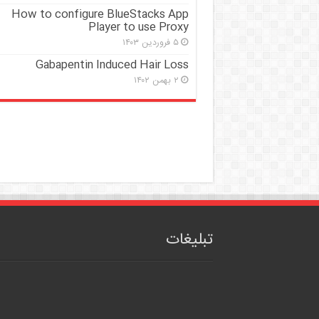
How to configure BlueStacks App
Player to use Proxy
۵ فروردین ۱۴۰۳
Gabapentin Induced Hair Loss
۲ بهمن ۱۴۰۲
تبلیغات