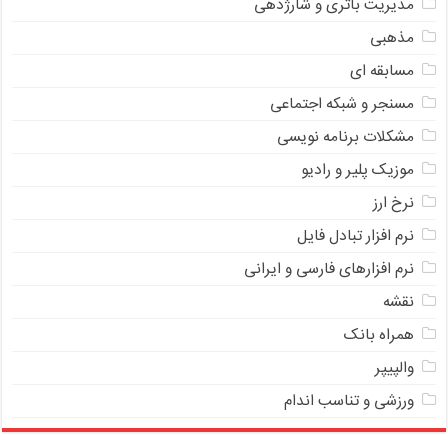
مدیریت باتری و شارژدهی
مذهبی
مسابقه ای
مسنجر و شبکه اجتماعی
مشکلات برنامه نویسی
موزیک پلیر و رادیو
نرخ ارز
ﻧﺮﻡ ﺍﻓﺰﺍﺭ ﺗﺒﺎﺩﻝ ﻓﺎﻳﻞ
نرم افزارهای فارسی و ایرانی
نقشه
همراه بانک
والپیپر
ورزشی و تناسب اندام