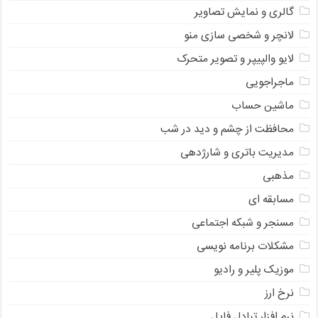
گالری و نمایش تصاویر
لانچر و شخصی سازی منو
لایو والپیپر و تصویر متحرک
ماجراجویی
ماشین حساب
محافظت از چشم و دید در شب
مدیریت باتری و شارژدهی
مذهبی
مسابقه ای
مسنجر و شبکه اجتماعی
مشکلات برنامه نویسی
موزیک پلیر و رادیو
نرخ ارز
ﻧﺮﻡ ﺍﻓﺰﺍﺭ ﺗﺒﺎﺩﻝ ﻓﺎﻳﻞ