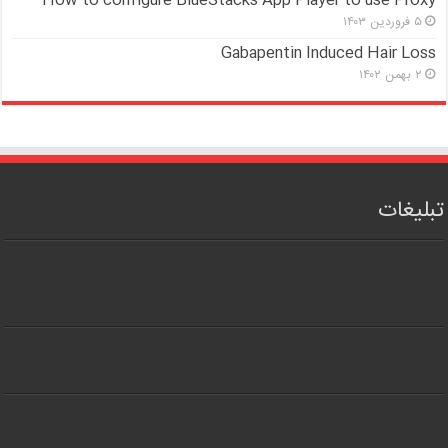
How to configure BlueStacks App Player to use Proxy
۵ فروردین ۱۴۰۳
Gabapentin Induced Hair Loss
۲ بهمن ۱۴۰۲
تبلیغات