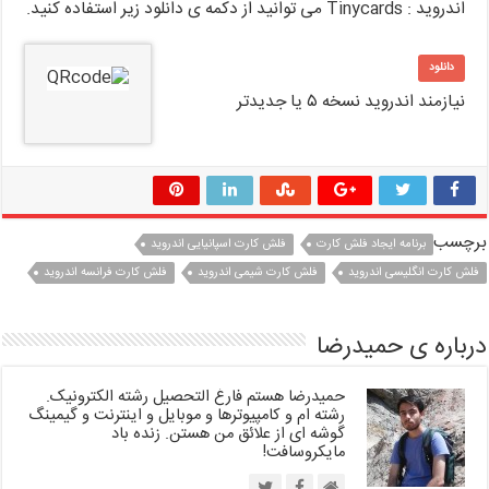
اندروید : Tinycards می توانید از دکمه ی دانلود زیر استفاده کنید.
دانلود
نیازمند اندروید نسخه ۵ یا جدیدتر
برچسب
برنامه ایجاد فلش کارت
فلش کارت اسپانیایی اندروید
فلش کارت انگلیسی اندروید
فلش کارت شیمی اندروید
فلش کارت فرانسه اندروید
درباره ی حمیدرضا
حمیدرضا هستم فارغ التحصیل رشته الکترونیک.
رشته ام و کامپیوترها و موبایل و اینترنت و گیمینگ
گوشه ای از علائق من هستن. زنده باد
مایکروسافت!