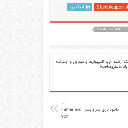
Stumbleupon
لینکدین
MAGNUS
 رشته ام و کامپیوترها و موبایل و اینترنت
باد مایکروسافت!
بعد
دانلود بازی پدر و پسر : Father and
Son