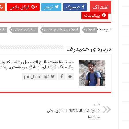
اشتراک
فیسبوک
تویتر
گوگل پلاس
پینترست
برچسب
آموزش
آموزش بازی شطرنج موبایل
اپلیکیشن آموزشی
دانلود  TRAINER
درباره ی حمیدرضا
حمیدرضا هستم فارغ التحصیل رشته الکترونیک.
و گیمینگ گوشه ای از علائق من هستن. زنده 
@piri_hamid
قبلی
دانلود Fruit Cut 3D : بازی برش
میوه ها