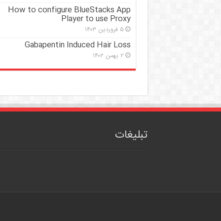
How to configure BlueStacks App
Player to use Proxy
۵ فروردین ۱۴۰۳
Gabapentin Induced Hair Loss
۲ بهمن ۱۴۰۲
تبلیغات