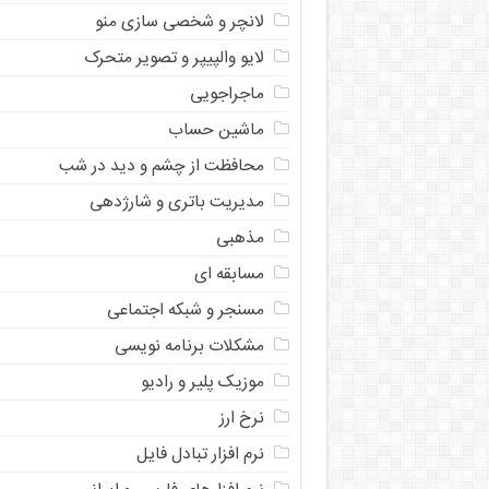
لانچر و شخصی سازی منو
لایو والپیپر و تصویر متحرک
ماجراجویی
ماشین حساب
محافظت از چشم و دید در شب
مدیریت باتری و شارژدهی
مذهبی
مسابقه ای
مسنجر و شبکه اجتماعی
مشکلات برنامه نویسی
موزیک پلیر و رادیو
نرخ ارز
ﻧﺮﻡ ﺍﻓﺰﺍﺭ ﺗﺒﺎﺩﻝ ﻓﺎﻳﻞ