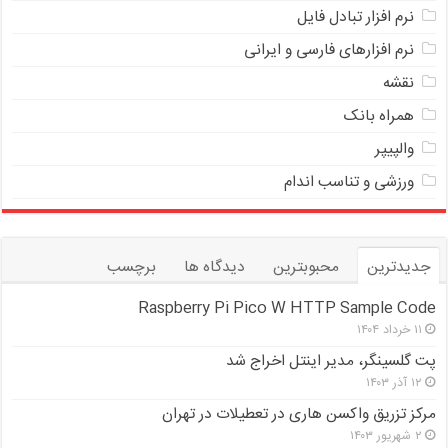
ﻧﺮﻡ ﺍﻓﺰﺍﺭ ﺗﺒﺎﺩﻝ ﻓﺎﻳﻞ
نرم افزارهای فارسی و ایرانی
نقشه
همراه بانک
والپیپر
ورزشی و تناسب اندام
جدیدترین
محبوبترین
دیدگاه ها
برچسب
Raspberry Pi Pico W HTTP Sample Code
۱۱ خرداد ۱۴۰۴
پت گلسینگر، مدیر اینتل اخراج شد
۱۲ آذر ۱۴۰۳
مرکز تزریق واکسن هاری در تعطیلات در تهران
۲ شهریور ۱۴۰۳