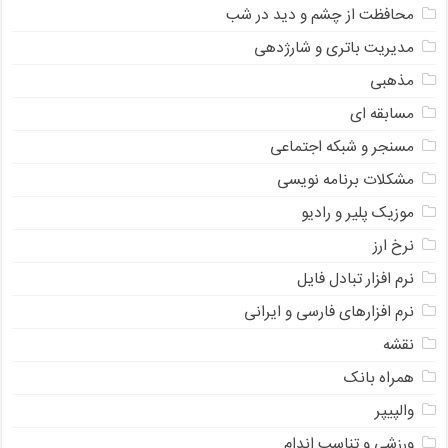
محافظت از چشم و دید در شب
مدیریت باتری و شارژدهی
مذهبی
مسابقه ای
مسنجر و شبکه اجتماعی
مشکلات برنامه نویسی
موزیک پلیر و رادیو
نرخ ارز
ﻧﺮﻡ ﺍﻓﺰﺍﺭ ﺗﺒﺎﺩﻝ ﻓﺎﻳﻞ
نرم افزارهای فارسی و ایرانی
نقشه
همراه بانک
والپیپر
ورزشی و تناسب اندام