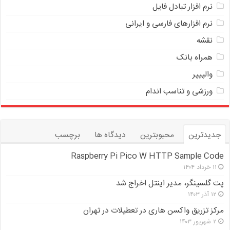
ﻧﺮﻡ ﺍﻓﺰﺍﺭ ﺗﺒﺎﺩﻝ ﻓﺎﻳﻞ
نرم افزارهای فارسی و ایرانی
نقشه
همراه بانک
والپیپر
ورزشی و تناسب اندام
جدیدترین
محبوبترین
دیدگاه ها
برچسب
Raspberry Pi Pico W HTTP Sample Code
۱۱ خرداد ۱۴۰۴
پت گلسینگر، مدیر اینتل اخراج شد
۱۲ آذر ۱۴۰۳
مرکز تزریق واکسن هاری در تعطیلات در تهران
۲ شهریور ۱۴۰۳