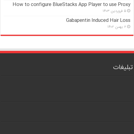
How to configure BlueStacks App Player to use Proxy
۵ فروردین ۱۴۰۳
Gabapentin Induced Hair Loss
۲ بهمن ۱۴۰۲
تبلیغات