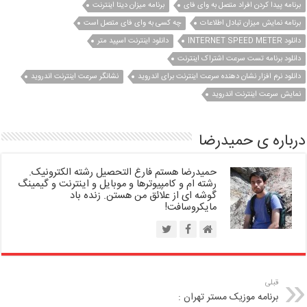
برنامه پیدا کردن افراد متصل به وای فای
برنامه میزان دیتا اینترنت
برنامه نمایش میزان تبادل اطلاعات
چه کسی به وای فای متصل است
دانلود INTERNET SPEED METER
دانلود اینترنت اسپید متر
دانلود برنامه تست سرعت اشتراک اینترنت
دانلود نرم افزار نشان دهنده سرعت اینترنت برای اندروید
نشانگر سرعت اینترنت اندروید
نمایش سرعت اینترنت اندروید
درباره ی حمیدرضا
حمیدرضا هستم فارغ التحصیل رشته الکترونیک.
رشته ام و کامپیوترها و موبایل و اینترنت و گیمینگ
گوشه ای از علائق من هستن. زنده باد
مایکروسافت!
قبلی
برنامه موزیک مستر تهران :