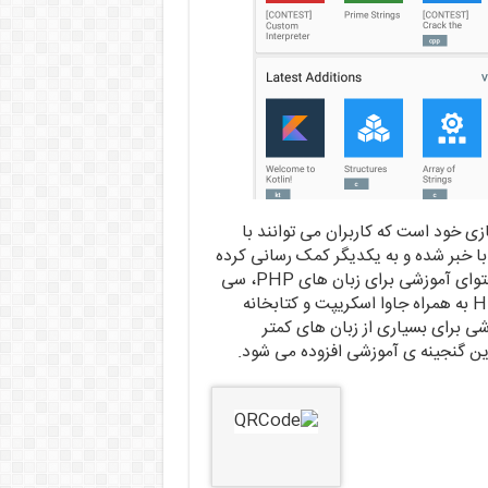
Solo دارای جامعه ی مجازی خود است که کاربران می توانند با
 با خبر شده و به یکدیگر کمک رسانی کرده
و ایده های خود را با هم به اشتراک بگذارند. در اپلیکیشن محتوای آموزشی برای زبان های PHP، سی
شارپ، C و C پلاس پلاس و Python و همینطور HTML/CSS به همراه جاوا اسکریپت و کتابخانه
ته محتوای آموزشی برای بسیاری از زبان های کمتر