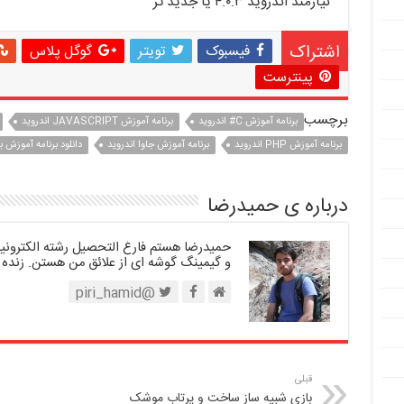
نیازمند اندروید ۴.۰.۳ یا جدید تر
اشتراک
فیسبوک
تویتر
گوگل پلاس
پینترست
برچسب
برنامه آموزش C# اندروید
برنامه آموزش JAVASCRIPT اندروید
برنامه آموزش PHP اندروید
برنامه آموزش جاوا اندروید
دانلود برنامه آموزش ب
درباره ی حمیدرضا
حمیدرضا هستم فارغ التحصیل رشته الکترونیک.
و گیمینگ گوشه ای از علائق من هستن. زنده 
@piri_hamid
قبلی
بازی شبیه ساز ساخت و پرتاب موشک