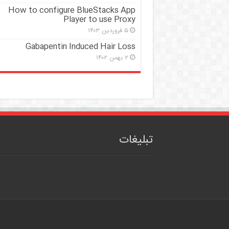
How to configure BlueStacks App
Player to use Proxy
۵ فروردین ۱۴۰۳
Gabapentin Induced Hair Loss
۲ بهمن ۱۴۰۲
تبلیغات