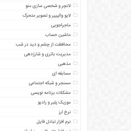
لانچر و شخصی سازی منو
لایو والپیپر و تصویر متحرک
ماجراجویی
ماشین حساب
محافظت از چشم و دید در شب
مدیریت باتری و شارژدهی
مذهبی
مسابقه ای
مسنجر و شبکه اجتماعی
مشکلات برنامه نویسی
موزیک پلیر و رادیو
نرخ ارز
ﻧﺮﻡ ﺍﻓﺰﺍﺭ ﺗﺒﺎﺩﻝ ﻓﺎﻳﻞ