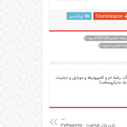
Stumbleupon
لینکدین
برنامه آموزش KOTLIN اندروید
رنامه نویسی اندروید
 رشته ام و کامپیوترها و موبایل و اینترنت
باد مایکروسافت!
بعد
بازی پازل فیثاغورث : Pythagorea