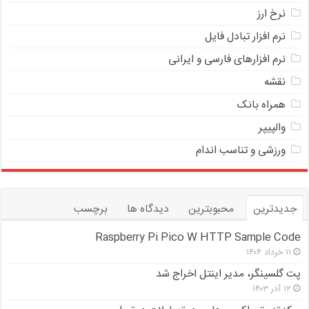
نرخ ارز
ﻧﺮﻡ ﺍﻓﺰﺍﺭ ﺗﺒﺎﺩﻝ ﻓﺎﻳﻞ
نرم افزارهای فارسی و ایرانی
نقشه
همراه بانک
والپیپر
ورزشی و تناسب اندام
جدیدترین
محبوبترین
دیدگاه ها
برچسب
Raspberry Pi Pico W HTTP Sample Code
۱۱ خرداد ۱۴۰۴
پت گلسینگر، مدیر اینتل اخراج شد
۱۲ آذر ۱۴۰۳