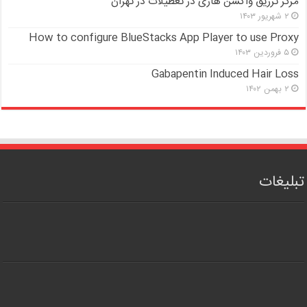
مرکز تزریق واکسن هاری در تعطیلات در تهران
۲ شهریور ۱۴۰۳
How to configure BlueStacks App Player to use Proxy
۵ فروردین ۱۴۰۳
Gabapentin Induced Hair Loss
۲ بهمن ۱۴۰۲
تبلیغات