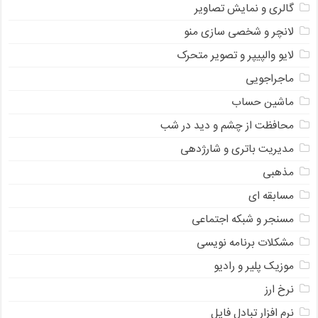
گالری و نمایش تصاویر
لانچر و شخصی سازی منو
لایو والپیپر و تصویر متحرک
ماجراجویی
ماشین حساب
محافظت از چشم و دید در شب
مدیریت باتری و شارژدهی
مذهبی
مسابقه ای
مسنجر و شبکه اجتماعی
مشکلات برنامه نویسی
موزیک پلیر و رادیو
نرخ ارز
ﻧﺮﻡ ﺍﻓﺰﺍﺭ ﺗﺒﺎﺩﻝ ﻓﺎﻳﻞ