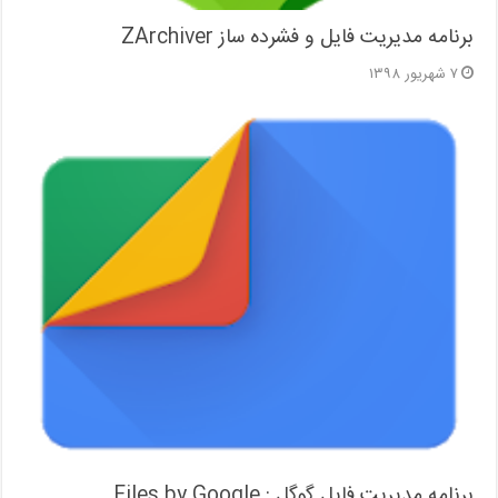
برنامه مدیریت فایل و فشرده ساز ZArchiver
۷ شهریور ۱۳۹۸
برنامه مدیریت فایل گوگل : Files by Google