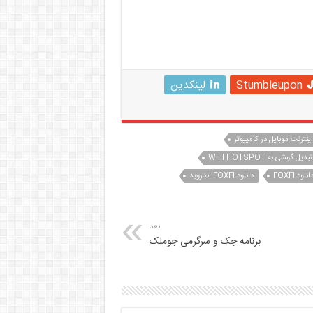
Stumbleupon
لینکدین
ینترنت موبایل در کامپیوتر
تبدیل گوشی به WIFI HOTSPOT
انلود FOXFI
دانلود FOXFI اندروید
بعد
برنامه جک و سرگرمی جوملک