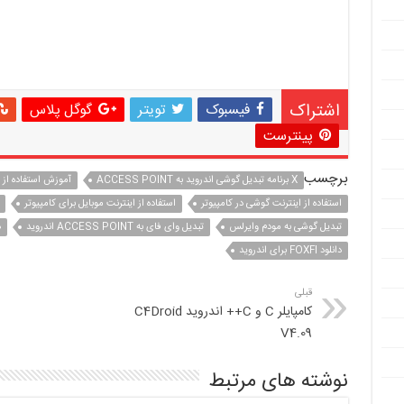
اشتراک
فیسبوک
تویتر
گوگل پلاس
پینترست
برچسب
X برنامه تبدیل گوشی اندروید به ACCESS POINT
آموزش استفاده از ا
استفاده از اینترنت گوشی در کامپیوتر
استفاده از اینترنت موبایل برای کامپیوتر
تبدیل گوشی به مودم وایرلس
تبدیل وای فای به ACCESS POINT اندروید
د
دانلود FOXFI برای اندروید
قبلی
کامپایلر C و C++ اندروید C4Droid
V4.09
نوشته های مرتبط