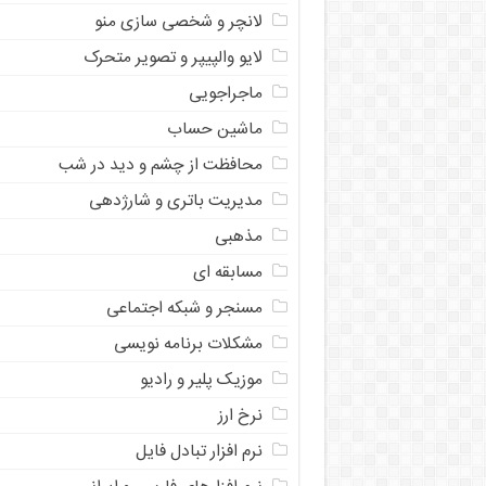
لانچر و شخصی سازی منو
لایو والپیپر و تصویر متحرک
ماجراجویی
ماشین حساب
محافظت از چشم و دید در شب
مدیریت باتری و شارژدهی
مذهبی
مسابقه ای
مسنجر و شبکه اجتماعی
مشکلات برنامه نویسی
موزیک پلیر و رادیو
نرخ ارز
ﻧﺮﻡ ﺍﻓﺰﺍﺭ ﺗﺒﺎﺩﻝ ﻓﺎﻳﻞ