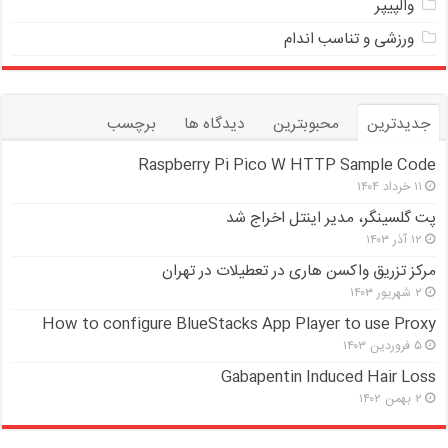
والپیپر
ورزشی و تناسب اندام
جدیدترین
محبوبترین
دیدگاه ها
برچسب
Raspberry Pi Pico W HTTP Sample Code
۱۱ خرداد ۱۴۰۴
پت گلسینگر، مدیر اینتل اخراج شد
۱۲ آذر ۱۴۰۳
مرکز تزریق واکسن هاری در تعطیلات در تهران
۲ شهریور ۱۴۰۳
How to configure BlueStacks App Player to use Proxy
۵ فروردین ۱۴۰۳
Gabapentin Induced Hair Loss
۲ بهمن ۱۴۰۲