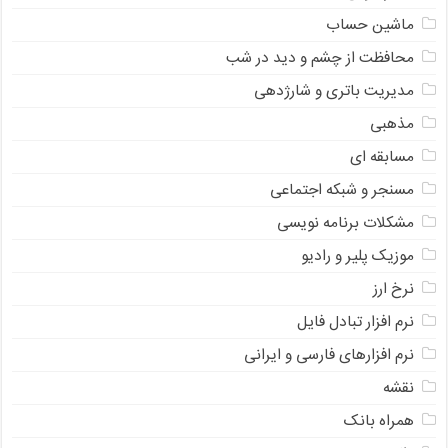
ماشین حساب
محافظت از چشم و دید در شب
مدیریت باتری و شارژدهی
مذهبی
مسابقه ای
مسنجر و شبکه اجتماعی
مشکلات برنامه نویسی
موزیک پلیر و رادیو
نرخ ارز
ﻧﺮﻡ ﺍﻓﺰﺍﺭ ﺗﺒﺎﺩﻝ ﻓﺎﻳﻞ
نرم افزارهای فارسی و ایرانی
نقشه
همراه بانک