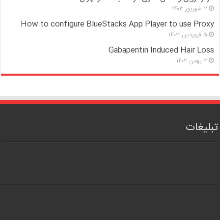
۲ شهریور ۱۴۰۳
How to configure BlueStacks App Player to use Proxy
۵ فروردین ۱۴۰۳
Gabapentin Induced Hair Loss
۲ بهمن ۱۴۰۲
تبلیغات