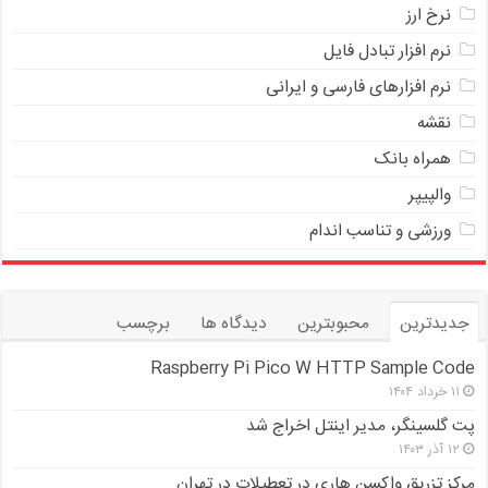
نرخ ارز
ﻧﺮﻡ ﺍﻓﺰﺍﺭ ﺗﺒﺎﺩﻝ ﻓﺎﻳﻞ
نرم افزارهای فارسی و ایرانی
نقشه
همراه بانک
والپیپر
ورزشی و تناسب اندام
جدیدترین
محبوبترین
دیدگاه ها
برچسب
Raspberry Pi Pico W HTTP Sample Code
۱۱ خرداد ۱۴۰۴
پت گلسینگر، مدیر اینتل اخراج شد
۱۲ آذر ۱۴۰۳
مرکز تزریق واکسن هاری در تعطیلات در تهران