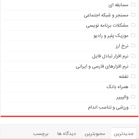
مسابقه ای
مسنجر و شبکه اجتماعی
مشکلات برنامه نویسی
موزیک پلیر و رادیو
نرخ ارز
ﻧﺮﻡ ﺍﻓﺰﺍﺭ ﺗﺒﺎﺩﻝ ﻓﺎﻳﻞ
نرم افزارهای فارسی و ایرانی
نقشه
همراه بانک
والپیپر
ورزشی و تناسب اندام
جدیدترین
محبوبترین
دیدگاه ها
برچسب