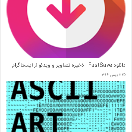
دانلود FastSave : ذخیره تصاویر و ویدئو از اینستاگرام
۱۱ بهمن ۱۳۹۶