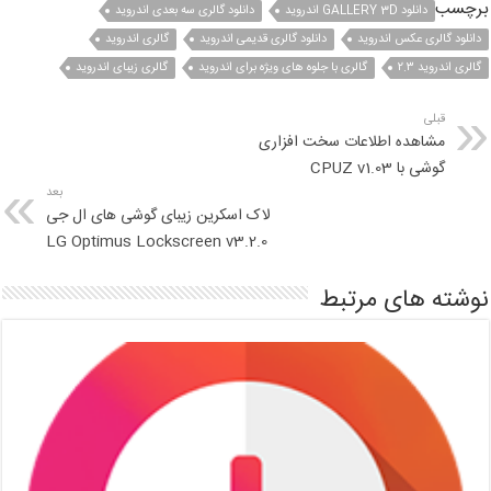
برچسب
دانلود GALLERY 3D اندروید
دانلود گالری سه بعدی اندروید
دانلود گالری عکس اندروید
دانلود گالری قدیمی اندروید
گالری اندروید
گالری اندروید ۲.۳
گالری با جلوه های ویژه برای اندروید
گالری زیبای اندروید
قبلی
مشاهده اطلاعات سخت افزاری
گوشی با CPUZ v1.03
بعد
لاک اسکرین زیبای گوشی های ال جی
LG Optimus Lockscreen v3.2.0
نوشته های مرتبط