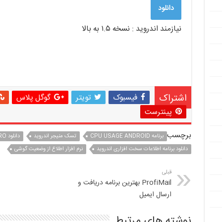
دانلود
نیازمند اندروید : نسخه ۱.۵ به بالا
اشتراک
فیسبوک
تویتر
گوگل پلاس
پینترست
برچسب
برنامه CPU USAGE ANDROID
تسک منیجر اندروید
دانلود QUICK SYSTEM INFO PRO برای اندروید
دانلود برنامه اطلاعات سخت افزاری اندروید
نرم افزار اطلاع از وضعیت گوشی
قبلی
ProfiMail بهترین برنامه دریافت و
ارسال ایمیل
نوشته های مرتبط