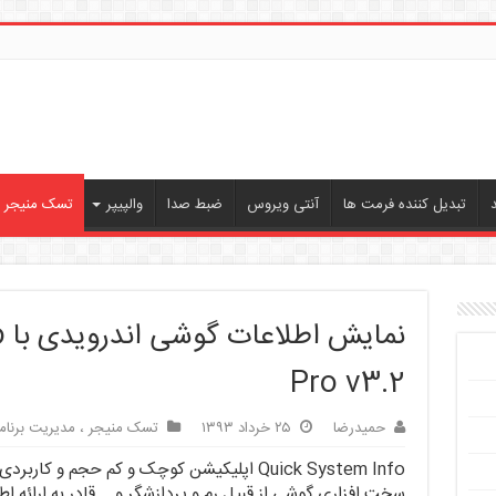
تبدیل کننده فرمت ها
آنتی ویروس
ضبط صدا
والپیپر
تسک منیجر ، 
ن
Pro v3.2
حمیدرضا
۲۵ خرداد ۱۳۹۳
تسک منیجر ، مدیریت برنامه
Quick System Info اپلیکیشن کوچک و کم حجم و
سخت افزاری گوشی از قبیل رم و پردازشگر و … قادر به ارائه اطل