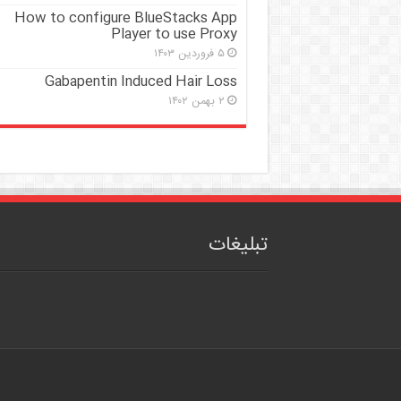
How to configure BlueStacks App
Player to use Proxy
۵ فروردین ۱۴۰۳
Gabapentin Induced Hair Loss
۲ بهمن ۱۴۰۲
تبلیغات