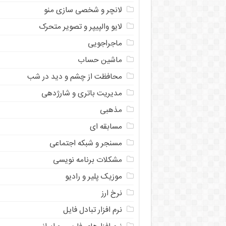
لانچر و شخصی سازی منو
لایو والپیپر و تصویر متحرک
ماجراجویی
ماشین حساب
محافظت از چشم و دید در شب
مدیریت باتری و شارژدهی
مذهبی
مسابقه ای
مسنجر و شبکه اجتماعی
مشکلات برنامه نویسی
موزیک پلیر و رادیو
نرخ ارز
ﻧﺮﻡ ﺍﻓﺰﺍﺭ ﺗﺒﺎﺩﻝ ﻓﺎﻳﻞ