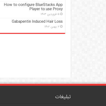
How to configure BlueStacks App
Player to use Proxy
۵ فروردین ۱۴۰۳
Gabapentin Induced Hair Loss
۲ بهمن ۱۴۰۲
تبلیغات