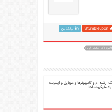
Stumbleupon
لینکدین
دانلود لاک اسکرین اپل
 رشته ام و کامپیوترها و موبایل و اینترنت
باد مایکروسافت!