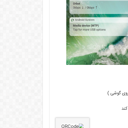
روی گوشی )
کند