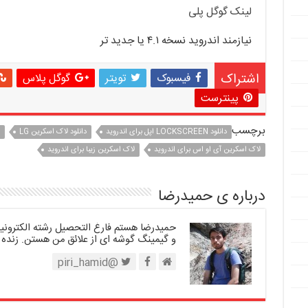
لینک گوگل پلی
نیازمند اندروید نسخه ۴.۱ یا جدید تر
اشتراک
فیسبوک
تویتر
گوگل پلاس
پینترست
برچسب
دانلود LOCKSCREEN اپل برای اندروید
دانلود لاک اسکرین LG
لاک اسکرین آی او اس برای اندروید
لاک اسکرین زیبا برای اندروید
درباره ی حمیدرضا
حمیدرضا هستم فارغ التحصیل رشته الکترونیک.
و گیمینگ گوشه ای از علائق من هستن. زنده 
@piri_hamid