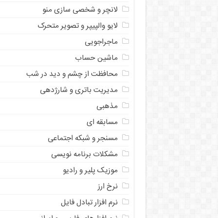
لانچر و شخصی سازی منو
لایو والپیپر و تصویر متحرک
ماجراجویی
ماشین حساب
محافظت از چشم و دید در شب
مدیریت باتری و شارژدهی
مذهبی
مسابقه ای
مسنجر و شبکه اجتماعی
مشکلات برنامه نویسی
موزیک پلیر و رادیو
نرخ ارز
ﻧﺮﻡ ﺍﻓﺰﺍﺭ ﺗﺒﺎﺩﻝ ﻓﺎﻳﻞ