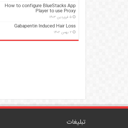
How to configure BlueStacks App
Player to use Proxy
۵ فروردین ۱۴۰۳
Gabapentin Induced Hair Loss
۲ بهمن ۱۴۰۲
تبلیغات