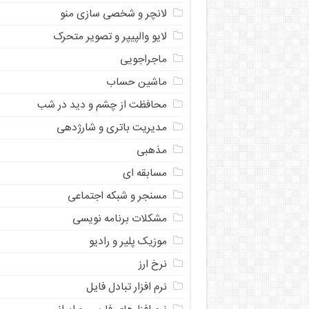
لانچر و شخصی سازی منو
لایو والپیپر و تصویر متحرک
ماجراجویی
ماشین حساب
محافظت از چشم و دید در شب
مدیریت باتری و شارژدهی
مذهبی
مسابقه ای
مسنجر و شبکه اجتماعی
مشکلات برنامه نویسی
موزیک پلیر و رادیو
نرخ ارز
ﻧﺮﻡ ﺍﻓﺰﺍﺭ ﺗﺒﺎﺩﻝ ﻓﺎﻳﻞ