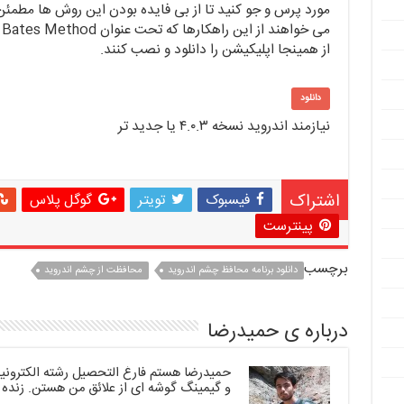
مورد پرس و جو کنید تا از بی فایده بودن این روش ها مطمئن
م
از همینجا اپلیکیشن را دانلود و نصب کنند.
دانلود
نیازمند اندروید نسخه ۴.۰.۳ یا جدید تر
اشتراک
فیسبوک
تویتر
گوگل پلاس
پینترست
برچسب
دانلود برنامه محافظ چشم اندروید
محافظت از چشم اندروید
درباره ی حمیدرضا
حمیدرضا هستم فارغ التحصیل رشته الکترونیک.
و گیمینگ گوشه ای از علائق من هستن. زنده 