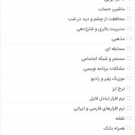
ماشین حساب
محافظت از چشم و دید در شب
مدیریت باتری و شارژدهی
مذهبی
مسابقه ای
مسنجر و شبکه اجتماعی
مشکلات برنامه نویسی
موزیک پلیر و رادیو
نرخ ارز
ﻧﺮﻡ ﺍﻓﺰﺍﺭ ﺗﺒﺎﺩﻝ ﻓﺎﻳﻞ
نرم افزارهای فارسی و ایرانی
نقشه
همراه بانک