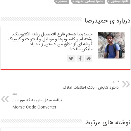
دانلود بیسفون
دانلود بیسفون اندروید
مسنجر
درباره ی حمیدرضا
حمیدرضا هستم فارغ التحصیل رشته الکترونیک.
رشته ام و کامپیوترها و موبایل و اینترنت و گیمینگ
گوشه ای از علائق من هستن. زنده باد
مایکروسافت!
قبلی
دانلود شابش : بانک اطلاعات املاک
بعد
برنامه مبدل متن به کد مورس :
Morse Code Converter
نوشته های مرتبط