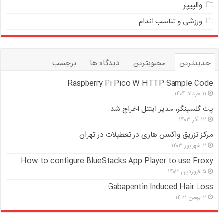
والپیپر
ورزشی و تناسب اندام
جدیدترین
محبوبترین
دیدگاه ها
برچسب
Raspberry Pi Pico W HTTP Sample Code
۱۱ خرداد ۱۴۰۴
پت گلسینگر، مدیر اینتل اخراج شد
۱۲ آذر ۱۴۰۳
مرکز تزریق واکسن هاری در تعطیلات در تهران
۲ شهریور ۱۴۰۳
How to configure BlueStacks App Player to use Proxy
۵ فروردین ۱۴۰۳
Gabapentin Induced Hair Loss
۲ بهمن ۱۴۰۲