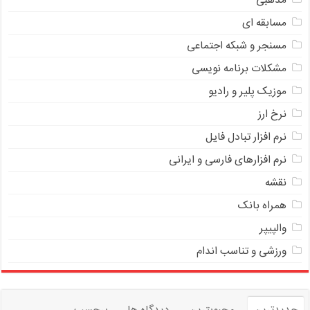
مذهبی
مسابقه ای
مسنجر و شبکه اجتماعی
مشکلات برنامه نویسی
موزیک پلیر و رادیو
نرخ ارز
ﻧﺮﻡ ﺍﻓﺰﺍﺭ ﺗﺒﺎﺩﻝ ﻓﺎﻳﻞ
نرم افزارهای فارسی و ایرانی
نقشه
همراه بانک
والپیپر
ورزشی و تناسب اندام