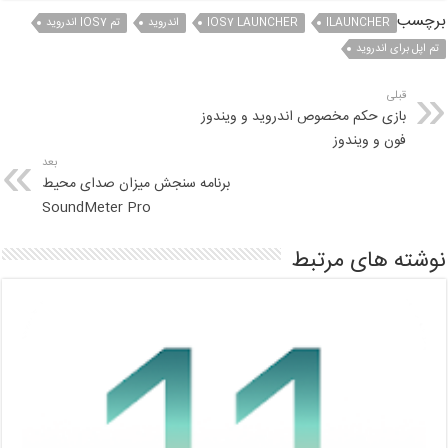
برچسب
ILAUNCHER
IOS7 LAUNCHER
اندروید
تم IOS7 اندروید
تم اپل برای اندروید
قبلی
بازی حکم مخصوص اندروید و ویندوز
فون و ویندوز
بعد
برنامه سنجش میزان صدای محیط
SoundMeter Pro
نوشته های مرتبط