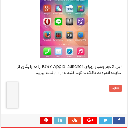
این لانچر بسیار زیبای IOS7 Apple launcher را به رایگان از
سایت اندروید بانک دانلود کنید و از آن لذت ببرید.
دانلود