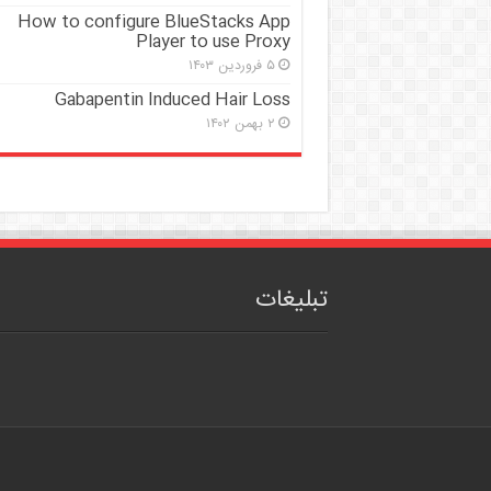
How to configure BlueStacks App
Player to use Proxy
۵ فروردین ۱۴۰۳
Gabapentin Induced Hair Loss
۲ بهمن ۱۴۰۲
تبلیغات