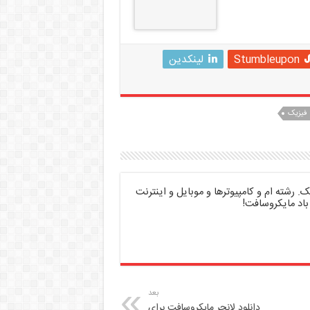
Stumbleupon
لینکدین
فیزیک
 رشته ام و کامپیوترها و موبایل و اینترنت
باد مایکروسافت!
بعد
دانلود لانچر مایکروسافت برای