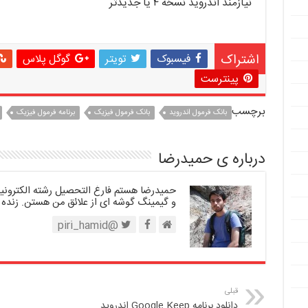
نیازمند اندروید نسخه ۴ یا جدیدتر
اشتراک
فیسبوک
تویتر
گوگل پلاس
پینترست
برچسب
بانک فرمول اندروید
بانک فرمول فیزیک
برنامه فرمول فیزیک
درباره ی حمیدرضا
حمیدرضا هستم فارغ التحصیل رشته الکترونیک.
و گیمینگ گوشه ای از علائق من هستن. زنده 
@piri_hamid
قبلی
دانلود برنامه Google Keep اندروید