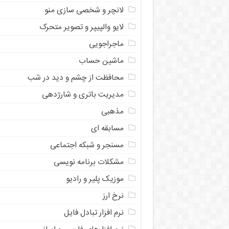
لانچر و شخصی سازی منو
لایو والپیپر و تصویر متحرک
ماجراجویی
ماشین حساب
محافظت از چشم و دید در شب
مدیریت باتری و شارژدهی
مذهبی
مسابقه ای
مسنجر و شبکه اجتماعی
مشکلات برنامه نویسی
موزیک پلیر و رادیو
نرخ ارز
ﻧﺮﻡ ﺍﻓﺰﺍﺭ ﺗﺒﺎﺩﻝ ﻓﺎﻳﻞ