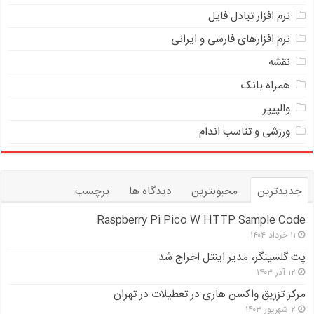
ﻧﺮﻡ ﺍﻓﺰﺍﺭ ﺗﺒﺎﺩﻝ ﻓﺎﻳﻞ
نرم افزارهای فارسی و ایرانی
نقشه
همراه بانک
والپیپر
ورزشی و تناسب اندام
جدیدترین
محبوبترین
دیدگاه ها
برچسب
Raspberry Pi Pico W HTTP Sample Code
۱۱ خرداد ۱۴۰۴
پت گلسینگر، مدیر اینتل اخراج شد
۱۲ آذر ۱۴۰۳
مرکز تزریق واکسن هاری در تعطیلات در تهران
۲ شهریور ۱۴۰۳