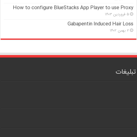
How to configure BlueStacks App Player to use Proxy
۵ فروردین ۱۴۰۳
Gabapentin Induced Hair Loss
۲ بهمن ۱۴۰۲
تبلیغات