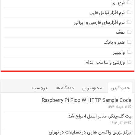
نرخ ارز
ﻧﺮﻡ ﺍﻓﺰﺍﺭ ﺗﺒﺎﺩﻝ ﻓﺎﻳﻞ
نرم افزارهای فارسی و ایرانی
نقشه
همراه بانک
والپیپر
ورزشی و تناسب اندام
جدیدترین
محبوبترین
دیدگاه ها
برچسب
Raspberry Pi Pico W HTTP Sample Code
۱۱ خرداد ۱۴۰۴
پت گلسینگر، مدیر اینتل اخراج شد
۱۲ آذر ۱۴۰۳
مرکز تزریق واکسن هاری در تعطیلات در تهران