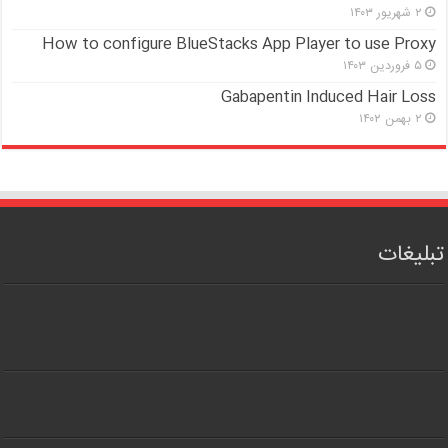
۲ شهریور ۱۴۰۳
How to configure BlueStacks App Player to use Proxy
۵ فروردین ۱۴۰۳
Gabapentin Induced Hair Loss
۲ بهمن ۱۴۰۲
تبلیغات