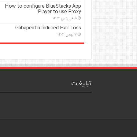
How to configure BlueStacks App
Player to use Proxy
۵ فروردین ۱۴۰۳
Gabapentin Induced Hair Loss
۲ بهمن ۱۴۰۲
تبلیغات