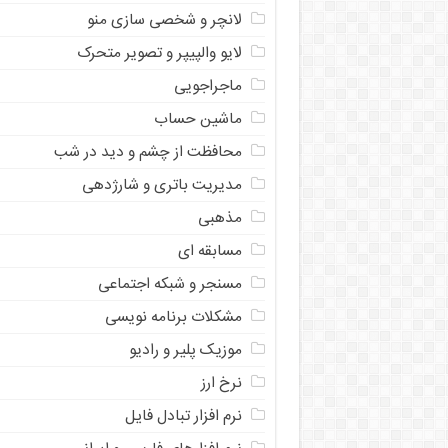
لانچر و شخصی سازی منو
لایو والپیپر و تصویر متحرک
ماجراجویی
ماشین حساب
محافظت از چشم و دید در شب
مدیریت باتری و شارژدهی
مذهبی
مسابقه ای
مسنجر و شبکه اجتماعی
مشکلات برنامه نویسی
موزیک پلیر و رادیو
نرخ ارز
ﻧﺮﻡ ﺍﻓﺰﺍﺭ ﺗﺒﺎﺩﻝ ﻓﺎﻳﻞ