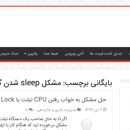
تبدیل کننده فرمت ها
آنتی ویروس
ضبط صدا
والپیپر
تسک منیجر ،
بایگانی برچسب:
مشکل sleep شدن گوشی
حل مشکل به خواب رفتن CPU تبلت با Wake Lock
۲ دی ۱۳۹۳
مدیریت باتری و شارژدهی
۱۰
اگر تا به حال صاحب یک دستگاه تبلت ا
مشکل بر خورده اید که هنگام کار با 