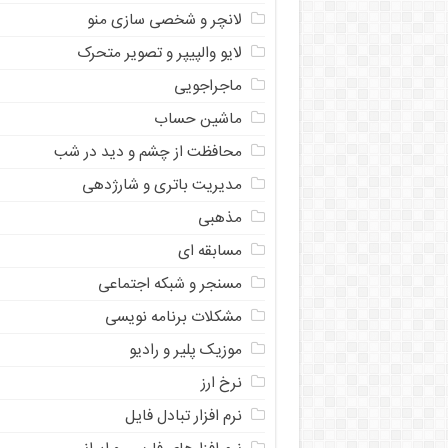
لانچر و شخصی سازی منو
لایو والپیپر و تصویر متحرک
ماجراجویی
ماشین حساب
محافظت از چشم و دید در شب
مدیریت باتری و شارژدهی
مذهبی
مسابقه ای
مسنجر و شبکه اجتماعی
مشکلات برنامه نویسی
موزیک پلیر و رادیو
نرخ ارز
ﻧﺮﻡ ﺍﻓﺰﺍﺭ ﺗﺒﺎﺩﻝ ﻓﺎﻳﻞ