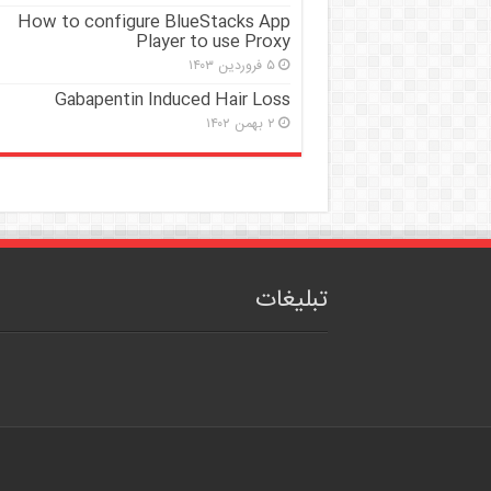
How to configure BlueStacks App
Player to use Proxy
۵ فروردین ۱۴۰۳
Gabapentin Induced Hair Loss
۲ بهمن ۱۴۰۲
تبلیغات