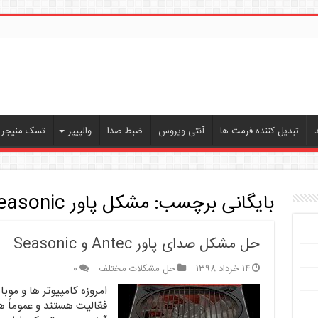
تبدیل کننده فرمت ها
آنتی ویروس
ضبط صدا
والپیپر
تسک منیجر ،
بایگانی برچسب:
مشکل پاور Seasonic
حل مشکل صدای پاور Antec و Seasonic
۱۴ خرداد ۱۳۹۸
حل مشکلات مختلف
۰
امروزه کامپیوتر ها و موب
فعّالیت هستند و عموماً 