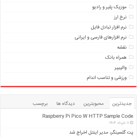
موزیک پلیر و رادیو
نرخ ارز
ﻧﺮﻡ ﺍﻓﺰﺍﺭ ﺗﺒﺎﺩﻝ ﻓﺎﻳﻞ
نرم افزارهای فارسی و ایرانی
نقشه
همراه بانک
والپیپر
ورزشی و تناسب اندام
جدیدترین
محبوبترین
دیدگاه ها
برچسب
Raspberry Pi Pico W HTTP Sample Code
۱۱ خرداد ۱۴۰۴
پت گلسینگر، مدیر اینتل اخراج شد