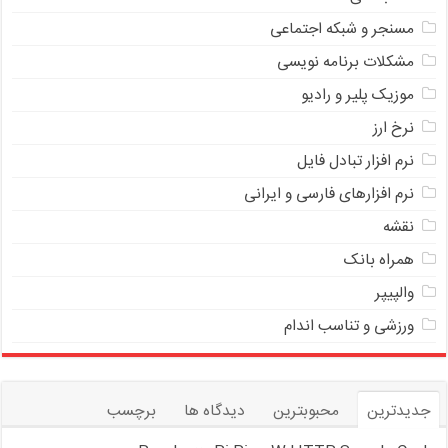
مسنجر و شبکه اجتماعی
مشکلات برنامه نویسی
موزیک پلیر و رادیو
نرخ ارز
ﻧﺮﻡ ﺍﻓﺰﺍﺭ ﺗﺒﺎﺩﻝ ﻓﺎﻳﻞ
نرم افزارهای فارسی و ایرانی
نقشه
همراه بانک
والپیپر
ورزشی و تناسب اندام
جدیدترین
محبوبترین
دیدگاه ها
برچسب